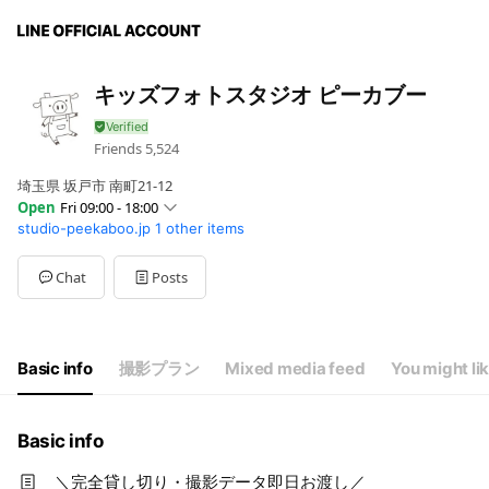
キッズフォトスタジオ ピーカブー
Friends
5,524
埼玉県 坂戸市 南町21-12
Open
Fri 09:00 - 18:00
studio-peekaboo.jp
1 other items
Sun
09:00 - 18:00
Mon
09:00 - 18:00
Tue
09:00 - 18:00
Chat
Posts
Wed
09:00 - 18:00
Thu
09:00 - 18:00
Fri
09:00 - 18:00
Sat
09:00 - 18:00
Basic info
撮影プラン
Mixed media feed
You might li
定休日：不定期
Basic info
＼完全貸し切り・撮影データ即日お渡し／