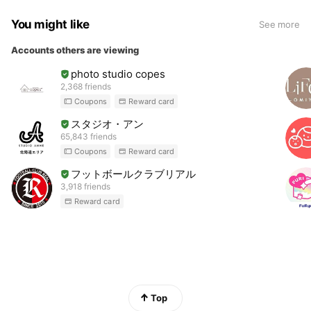
You might like
See more
Accounts others are viewing
photo studio copes
2,368 friends
Coupons
Reward card
スタジオ・アン
65,843 friends
Coupons
Reward card
フットボールクラブリアル
3,918 friends
Reward card
Top