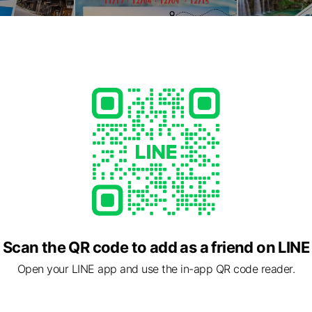
Scan the QR code to add as a friend on LINE
Open your LINE app and use the in-app QR code reader.