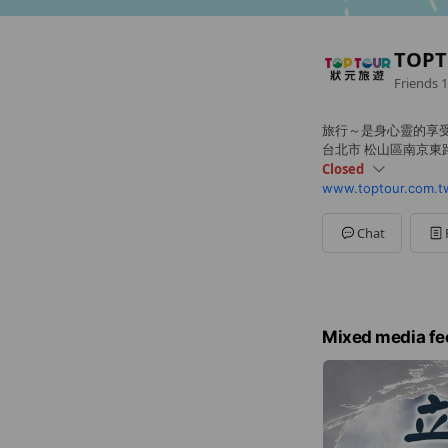
TOP
Friends
1
旅行～是身心靈的享
台北市 松山區南京東路
Closed
www.toptour.com.t
Sun
Closed
Mon
09:00 - 18:00
Tue
09:00 - 18:00
Chat
Wed
09:00 - 18:00
Thu
09:00 - 18:00
Fri
09:00 - 18:00
Sat
Closed
Mixed media fe