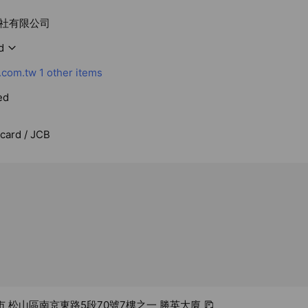
社有限公司
d
.com.tw
1 other items
ed
rcard / JCB
台北市 松山區南京東路5段70號7樓之一 勝英大廈