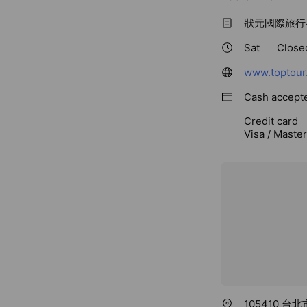
狀元國際旅行
Sat
Close
www.toptour
Cash accept
Credit card
Visa / Maste
105410 