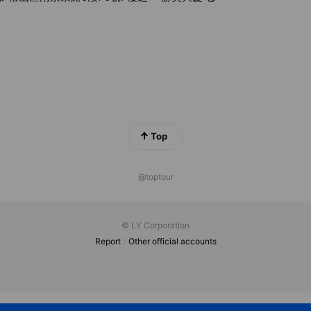
Top
@toptour
© LY Corporation
Report
Other official accounts