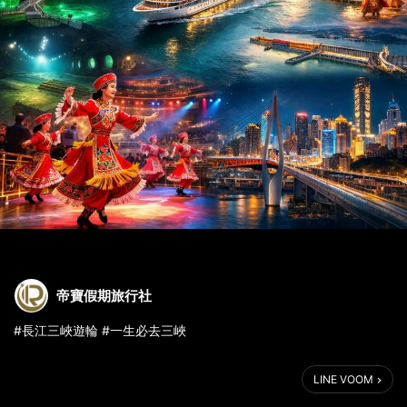
帝寶假期旅行社
#長江三峽遊輪 #一生必去三峽
你看過真正的長江三峽嗎？
LINE VOOM
壯麗峽谷、雲霧山水、千年文化，一次搭上豪華遊輪全部看見
沿著長江順流而下，穿越三大峽谷，每一刻都是震撼又獨一無二的