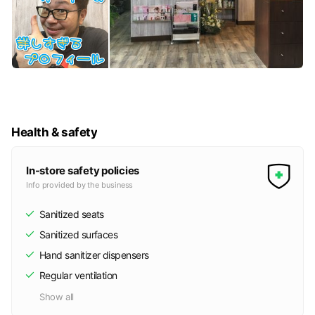
Health & safety
In-store safety policies
Info provided by the business
Sanitized seats
Sanitized surfaces
Hand sanitizer dispensers
Regular ventilation
Show all