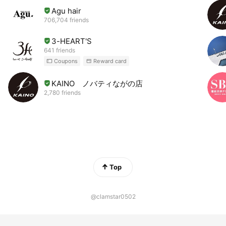
Agu hair
706,704 friends
3-HEART'S
641 friends
Coupons
Reward card
KAINO ノバティながの店
2,780 friends
Top
@clamstar0502