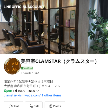
美容室CLAMSTAR（クラムスター）
Friends
1,261
限定ｸｰﾎﾟﾝ配信中★定休日は木曜日
大阪府 岸和田市野田町 1丁目１４－２６
Open
Fri 10:00 - 20:00
clamstar-kishiwada.com/
1 other items
Sun
10:00 - 20:00
Mon
10:00 - 20:00
Tue
10:00 - 20:00
Chat
Call
Posts