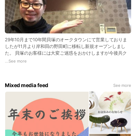
29年10月まで10年間貝塚のオークタウンにて営業しておりま
したが11月より岸和田の野田町に移転し新規オープンしまし
た。 貝塚のお客様には大変ご迷惑をおかけしますが今後共ク
ラムスターを末永く見守っていただけたらと思います！ そも
...
See more
そも、CLAM STARの名前の由来とは？ 「ＣＬＡＭ」とは、二
枚貝の事・・・ 対になった貝殻は私達デザイナーとお客様を
表しており ずっと最高の相性でありたいという思いを表して
Mixed media feed
See more
います。 私達ＣＬＡＭＳＴＡＲ（クラムスター）では「仕
事」ではなく「志事」を心がけ、 常にお客様に寄り添い一緒
に歩んで行ければと考えております！！ お店のテーマとして
「お客様のお役に立ちたい！」を掲げ 少しでも皆様の輝いた
人生の手助けをさせていただければと思っております。 これ
からも私達は進化し続け、お客様に満足いただけますよう頑張
っていきますのでこれからもずっとずっとＣＬＡＭＳＴＡＲを
よろしくお願いします。