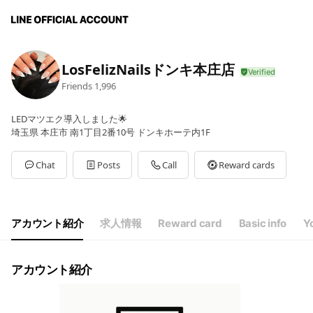
LosFelizNailsドンキ本庄店
Friends
1,996
LEDマツエク導入しました🌟
埼玉県 本庄市 南1丁目2番10号 ドンキホーテ内1F
Chat
Posts
Call
Reward cards
アカウント紹介
求人情報
Reward card
Basic info
Y
アカウント紹介