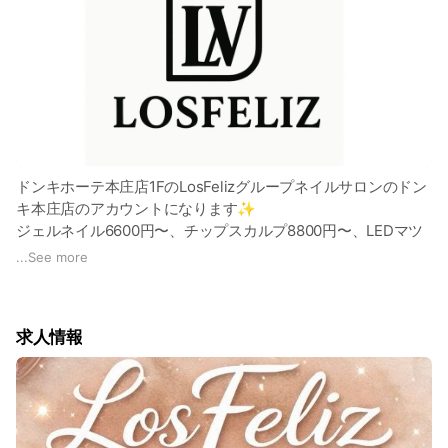
ドンキホーテ本庄店1FのLosFelizグループネイルサロンのドン
キ本庄店のアカウントになります✨
ジェルネイル6600円〜、チップスカルプ8800円〜、LEDマツ
エク5500〜
...
See more
持ち込みデザインOK同時施術OK
ご予約、デザイン等お問い合わせはメッセージにて受け付けて
おります
求人情報