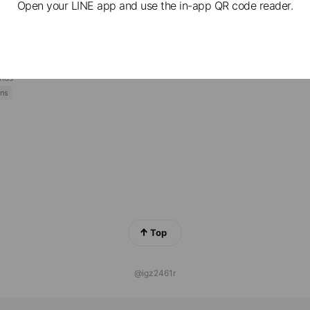
Open your LINE app and use the in-app QR code reader.
ブル後楽園店
nds
ns
Reward card
SS HOUSE お部屋探し
ends
ns
Top
@igz2461r