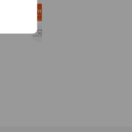
WITHHOME本店
3,008 friends
ニコニコ賃貸 新宿店
5,620 friends