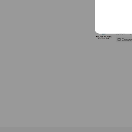
エイ
1,355 frie
Coupo
XRO
6,464 fri
Coupo