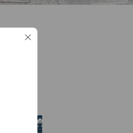
C
l
o
s
e
See more
【上京賃貸】上京専門のオンライン不
3,687 friends