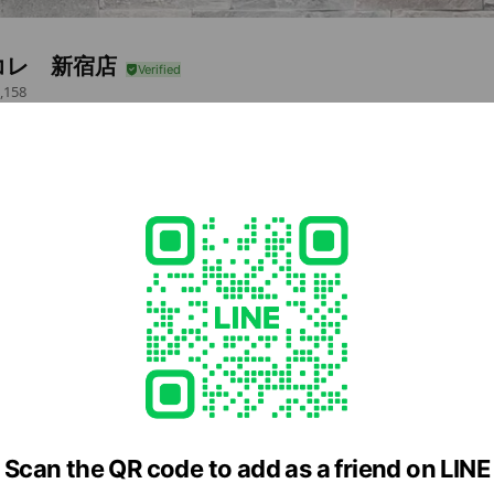
コレ 新宿店
,158
屋コレです！
35-6 アウンビル9階
e viewing
屋さがしはアルク池袋店
ends
Scan the QR code to add as a friend on LINE
ns