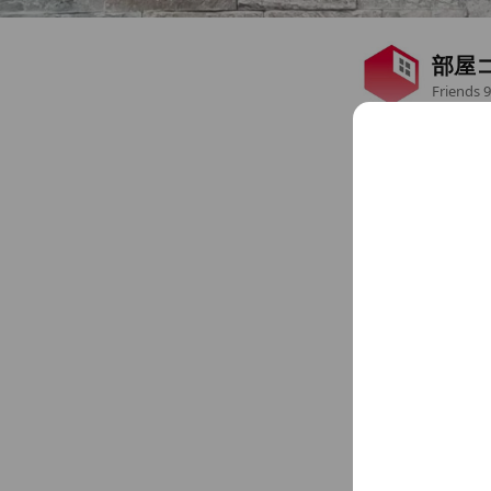
部屋
Friends
9
新宿の不動産屋 部
東京都 新宿区 新宿3-
Chat
You might like
Accounts others ar
お部
2,898 fri
Coupo