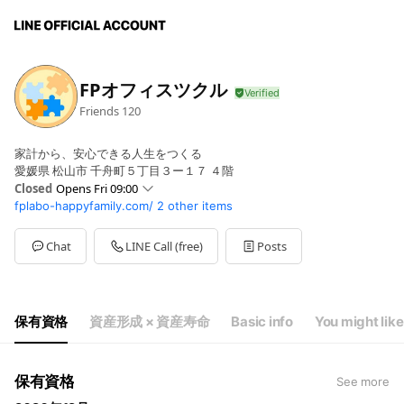
FPオフィスツクル
Friends
120
家計から、安心できる人生をつくる
愛媛県 松山市 千舟町５丁目３ー１７ ４階
Closed
Opens Fri 09:00
fplabo-happyfamily.com/
2 other items
Sun
Closed
Mon
09:00 - 17:00,20:00 - 22:00
Tue
09:00 - 17:00,20:00 - 22:00
Chat
LINE Call (free)
Posts
Wed
09:00 - 17:00,20:00 - 22:00
Thu
09:00 - 17:00,20:00 - 22:00
Fri
09:00 - 17:00,20:00 - 22:00
Sat
09:00 - 17:00,20:00 - 22:00
保有資格
資産形成 × 資産寿命
Basic info
You might like
完全予約制です。時間外のご相談はお問い合わせください。
保有資格
See more