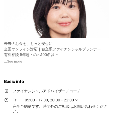
未来のお金を、もっと安心に
全国オンライン対応｜独立系ファイナンシャルプランナー
有料相談 5年超・のべ100名以上
ライフプランシミュレーション 1,000件超の実績
...
See more
販売利益に依存せず、中立・公正な立場で
教育費・住宅・老後資金をバランス良く計画し、
Basic info
資産形成から老後の取り崩しまで、あなたらしい人生の舵取り
を伴走サポートします。
ファイナンシャルアドバイザー／コーチ
PRESIDENT Online・マネープラス・幻冬舎ゴールドオンライ
Fri
09:00 - 17:00, 20:00 - 22:00
ンほか執筆多数
完全予約制です。時間外のご相談はお問い合わせくださ
い。