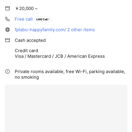
【強み・スタンス】
￥20,000 ~
＊完全フィーベース・独立型＊
販売利益に依存せず、中立・公正な立場で意思決定をサポート
Free call
LINE Call
します。
fplabo-happyfamily.com/
2 other items
＊家計全体を見渡す長期視点＊
Cash accepted
教育費・住宅・老後資金をバランス良く計画し、将来の資産寿
命までをデザイン。
Credit card
Visa / Mastercard / JCB / American Express
＊全国オンライン対応＊
愛媛を拠点に、全国どこからでもオンラインでご相談いただけ
Private rooms available, free Wi-Fi, parking available,
ます
no smoking
地方からでも安心して相談できる環境を整えています。