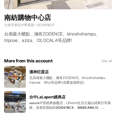
南紡購物中心店
台南市東區中華東路一段366號2F
台南最大櫃點，擁有ZODENCE、kinoshohampu、
tripose、aziza、CILOCALA等品牌!
More from this account
See all
漢神巨蛋店
北高雄最大櫃點，擁有ZODENCE、kinoshohampu、
tripose、Why等品牌!(在愛迪達附近)
台中LaLaport經典店
𝐮𝐧𝐢𝐚𝐫𝐭𝐬中部經典旗艦店，Lifeism生活主義以經典日常風
格、老朋友熟知的𝗭𝗢𝗗𝗘𝗡𝗖𝗘、𝗥𝗔𝗕𝗘𝗔𝗡𝗖𝗢、
𝗪𝗵𝘆、𝘁𝗿𝗶𝗽𝗼𝘀𝗲為主。 ​