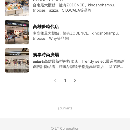
台南最大櫃點，擁有ZODENCE、kinoshohampu、
tripose、aziza、CILOCALA等品牌!
高雄夢時代店
南高雄最大櫃點，擁有ZODENCE、kinoshohampu、
tripose、Why等品牌!
義享時尚廣場
𝐮𝐧𝐢𝐚𝐫𝐭𝐬高雄最新型態旗艦店，Trendy select嚴選國際新
創設計師品牌，精選品牌幾乎都是高雄首店 ，除了韓國
大熱針織包𝗝𝗢𝗦𝗘𝗣𝗛 𝗔𝗡𝗗 𝗦𝗧𝗔𝗖𝗘𝗬，還有𝗺𝗮𝘇𝗶
𝘂𝗻𝘁𝗶𝘁𝗹𝗲𝗱、𝗞𝗔𝗡𝗘𝗜𝗧𝗘𝗜 、 𝗧𝗥𝗢𝗨𝗕𝗔𝗗𝗢𝗨𝗥、
1
𝗮𝘇𝗶𝘇𝗮、𝗥𝗮𝘃𝗥𝗮𝗰等等，與漢神巨蛋店不同的包包選品
相互輝映!
@uniarts
© LY Corporation