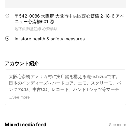
〒542-0086 大阪府 大阪市中央区西心斎橋 2-18-6 アベ
ニュー心斎橋601
地下鉄御堂筋線 心斎橋駅
In-store health & safety measures
アカウント紹介
大阪心斎橋アメリカ村に実店舗を構える礎-ishizueです。
日本のインディーズ～ハードコア、エモ、スクリーモ、パ
ンクのCD、中古CD、レコード、バンドTシャツ等マーチ
～ELECTRIC ZOMBIE、MOSH IT UP、DEADHEARTZ等の
...
See more
クロージングブランドを幅広く品揃えしております。店舗
でもオンラインでもフル稼働中！ 新しい音楽に出会えた
り、欲しかった1枚に出会えるようにコツコツと頑張って
いきたいと思っております。ALL for FAN！！
Mixed media feed
See more