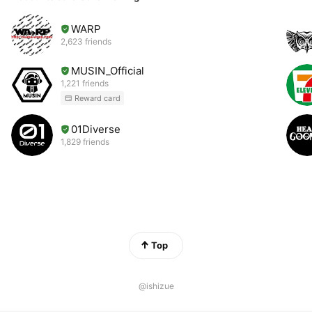
WARP
2,623 friends
MUSIN_Official
1,221 friends
Reward card
01Diverse
1,829 friends
Top
@ishizue