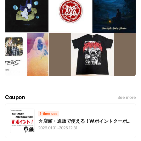
Coupon
See more
1-time use
☆店頭・通販で使える！Wポイントクーポ
ン☆
2026.01.01
~
2026.12.31