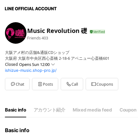
Music Revolution 礎
Friends
403
大阪アメ村の店舗&通販CDショップ
大阪府 大阪市中央区西心斎橋 2-18-6 アベニュー心斎橋601
Closed
Opens Sun 12:00
ishizue-music.shop-pro.jp/
Sun
12:00 - 20:00
Mon
12:00 - 20:00
Tue
12:00 - 20:00
Chat
Posts
Call
Coupons
Wed
12:00 - 20:00
Thu
Closed
Fri
12:00 - 20:00
Sat
12:00 - 20:00
Basic info
アカウント紹介
Mixed media feed
Coupon
12:00～20:00[木曜定休日(祝日を除く)]
Basic info