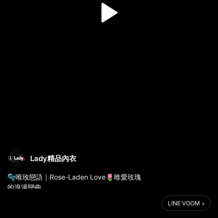
Lady精品內衣
🫧唯玫戀語｜Rose-Laden Love🌷唯愛玫瑰
的浪漫戀曲
LINE VOOM
🌷奶油白、紫玫粉🌷
在唯美如畫的花海深處，玫瑰綻放著絕代風華。晨曦中流