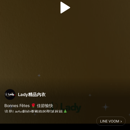
Lady精品內衣
Bonnes Fêtes 🌹 佳節愉快
這是Lady獻給優雅妳的聖誕祝福🎄
LINE VOOM
願這一天充滿法式的溫馨與奢寵
讓妳的內在美👙