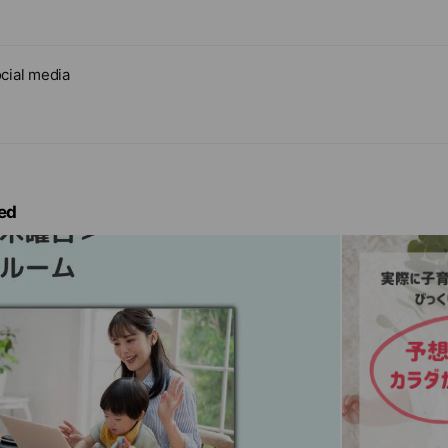
オムツ替えの連続で、大人と話すことがない
cial media
で、1日のエネルギーをほぼ使い果たしている
は考えても、自分のご飯はまともに食べていない
と変わらずほぼ一人で行っている
ed
れてから諦めたことがたくさんある
まさにそうで…！
『ママカレッジBee』
はまる、
う方はオンラインスクールを覗いてみてくださいね。
クールメニューに参加し放題♪
料で始めることができるので、無料期間に