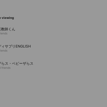
e viewing
庭教師くん
riends
ィサプリENGLISH
riends
ザらス・ベビーザらス
 friends