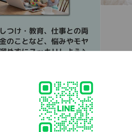
タイルに合うか確認できますよ☆
のご紹介
わり）
ージ
盤ケア
レッチ
ガ
は欠かせない身体を労わるレッスンメニュー。
気軽に受講できます。