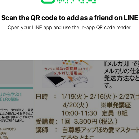
育、仕事との両立、お金のことなど、悩みやモヤモヤは溜めずにスッ
Scan the QR code to add as a friend on LINE
のでお茶会の気分で参加できます。
Open your LINE app and use the in-app QR code reader.
ャリアも考えたいママに、キャリアコンサルタントがキャリアに関
設計をサポート♪
グで学べる♪＞
育てに必要な情報が満載♪
後ママの心と身体、新生児期、赤ちゃんのごはん、赤ちゃんのからだ
以上の講座をスマホでカンタンに視聴できます。
を友だち追加して『オンラインスクール-ママカレッジBee-』をチェ