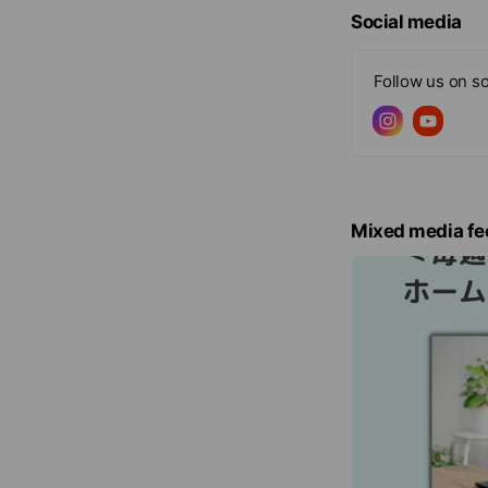
Social media
☑︎24時間授乳と
Follow us on so
☑︎子どもの世話
☑︎子どもの栄養
☑︎家事は妊娠前
Mixed media fe
☑︎子どもが生ま
私たちスタッフも
だからこそ生まれた
何か１つでも当て
「気になる」とい
月会員になればス
しかも30日間無