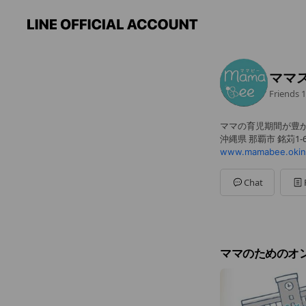
ママス
Friends
1
ママの育児期間が豊
沖縄県 那覇市 銘苅1-6-
www.mamabee.okin
Chat
ママのためのオ