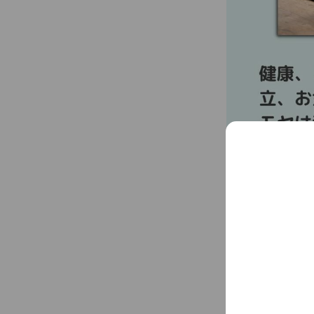
あなたの子育てス
／
ママカレッジBee
スクールメニュー
＼
＜毎週火曜日＞
体操クラブ（週替
・ベビーマッサ
・産前産後の骨
・産後のスト
・産前産後ヨ
産前産後のママに
ベビーと一緒でも
＜毎週木曜日＞