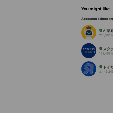
You might like
Accounts others ar
AI家
216,301 f
スタデ
122,498 f
トイ
8,445,248