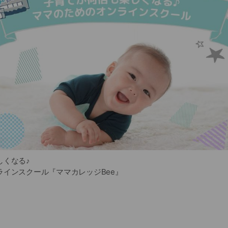
しくなる♪
ラインスクール『ママカレッジBee』
ニティの方に
で何をどうすれば良いのか全くわからない