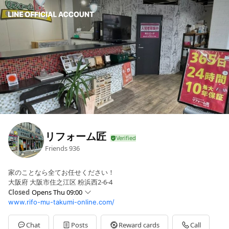
リフォーム匠
Friends
936
家のことなら全てお任せください！
大阪府 大阪市住之江区 粉浜西2-6-4
Closed
Opens Thu 09:00
www.rifo-mu-takumi-online.com/
Sun
Closed
Mon
09:00 - 18:00
Tue
09:00 - 18:00
Chat
Posts
Reward cards
Call