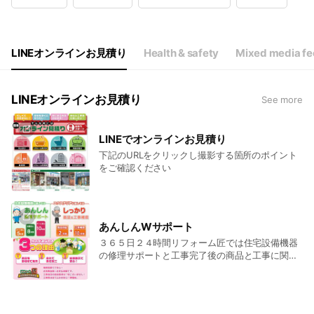
Wed
09:00 - 18:00
Thu
09:00 - 18:00
Fri
09:00 - 18:00
Sat
09:00 - 18:00
LINEオンラインお見積り
Health & safety
Mixed media fe
9:00～18:00
LINEオンラインお見積り
See more
LINEでオンラインお見積り
下記のURLをクリックし撮影する箇所のポイント
をご確認ください
あんしんWサポート
３６５日２４時間リフォーム匠では住宅設備機器
の修理サポートと工事完了後の商品と工事に関す
る保証制度で安心な生活をサポートします。