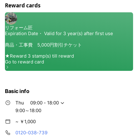
い。 住まいに関する疑問や質問等、何でもお気軽にお尋ね
Reward cards
下さい。 リフォーム匠オンラインショップは住設機器を全
国販売中です。 いつでも卸価格で販売中、最大72%OFF
～。人気商品を全国配送いたします。 カスタマイズできる
オプションが豊富。 キッチン、洗面化粧台、ユニットバ
ス・浴室、トイレ、給湯器、玄関ドア、内窓、エクステリ
ア。 ご連絡いただけましたら、おすすめ商品をご紹介させ
ていただきます。
Basic info
Thu
09:00 - 18:00
9:00～18:00
~ ￥1,000
0120-038-739