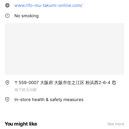
www.rifo-mu-takumi-online.com/
No smoking
〒559-0007 大阪府 大阪市住之江区 粉浜西2-6-4
地下鉄玉出駅
In-store health & safety measures
You might like
See more