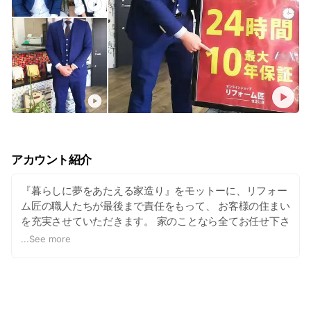
アカウント紹介
『暮らしに夢をあたえる家造り』をモットーに、リフォー
ム匠の職人たちが最後まで責任をもって、 お客様の住まい
を充実させていただきます。 家のことなら全てお任せ下さ
い！ 創業26年のリフォーム会社ならではの商品知識で、
...
See more
お客様のライフスタイルにあわせた商品提案ができます。
商品の取付けは、リフォームの知識とノウハウを持った工
事のプロフェッショナルの専任サポートが対応させて頂き
ますので、お気軽に電話やメールにてお問い合わせ下さ