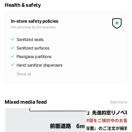
Health & safety
In-store safety policies
Info provided by the business
Sanitized seats
Sanitized surfaces
Plexiglass partitions
Hand sanitizer dispensers
Show all
Mixed media feed
See more