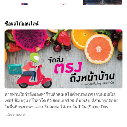
ซื้อผลไม้ออนไลน์
หากท่านใดกำลังมองหาร้านค้าส่งผลไม้ต่างประเทศ เช่นแอปเปิล
เชอรี่ ส้ม องุ่น อโวคาโด กีวี่ สตอเบอรี่ ทับทิม พลับ ที่สามารถจัดส่ง
ในพื้นที่กรุงเทพฯ และปริมณฑล ได้ภายใน 1 วัน (Same Day
Delivery)
...
See more
สามารถติดต่อร้าน FruitFits ได้ผ่านช่องทางหลักเหล่านี้