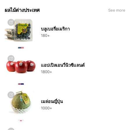
ไลน์ :
https://line.me/R/ti/p/%40ico3803j
ผลไม้ต่างประเทศ
See more
โทร : 02-221-1025
เฟสบุ๊ก :
https://www.facebook.com/FruitFits/
เว็บไซต์ :
https://www.fruitfits.com/
บลูเบอรี่อเมริกา
หน้าร้าน : 453 ซ.เอ็มไพร์ แขวงวังบูรพาภิรมย์ เขตพระนคร
180+
กรุงเทพฯ 10200 (
https://goo.gl/maps/3To5Sc8zm9vFJptT7)
ทาง FruitFits ขอเรียนให้ทุกท่านทราบว่าปัจจุบันมีผู้แอบอ้างนำชื่อ
หรือรูป FruitFits ไปใช้บนเฟสบุ๊กหรือช่องทางโซเชียลมีเดียอื่นๆ
เสนอขายผลไม้ และหลอกให้ลูกค้าซื้อผลไม้ แต่ไม่มีการจัดส่งหรือ
แอปเปิลเอนวี่นิวซีแลนด์
อาจได้รับผลไม้ที่ไม่ได้คุณภาพ
1800+
หากท่านใดสงสัยว่ากำลังติดต่ออยู่กับทาง FruitFits หรือไม่ เราจึงขอ
แนะนำให้ใช้ช่องทางไลน์หรือโทรศัพท์ในการติดต่อ สอบถามและสั่ง
ซื้อเท่านั้น หรือหากใครสะดวกก็สามารถแวะมาหน้าร้านได้ตามที่อยู่
ด้านบนค่ะ
เมล่อนญี่ปุ่น
1000+
ขอบคุณค่ะ