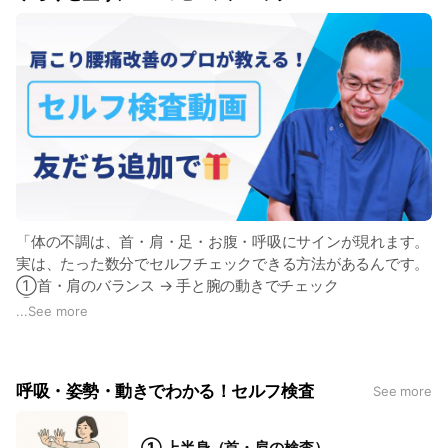
「体の不調は、首・肩・足・お腹・呼吸にサインが現れます。
実は、たった数分でセルフチェックできる方法があるんです。
①首・肩のバランス → 手と腕の動きでチェック
②下半身のゆがみ → 足を前に伸ばす動きでチェック
...
See more
③お腹の疲れ → 背骨の曲がり方でチェック
④エネルギー診断 → 呼吸で姿勢をチェック
呼吸・姿勢・動きでわかる！セルフ検査
See more
＼LINE登録者限定／
詳しいセルフ検査動画を特典としてお届けしています。
今すぐ【友だち追加】してチェックしてください。
① 上半身（首・肩の検査）