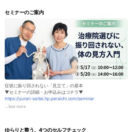
セミナーのご案内
症状に振り回されない「見立て」の基本
▼セミナーの詳細・お申込みはコチラ▼
https://yurari-seitai.hp.peraichi.com/seminar
なんとなく整体院に通っているけど、本当にここでいいのか不
...
See more
安になること、ありませんか？
ゆらりと整う、4つのセルフチェック