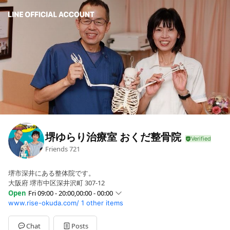
堺ゆらり治療室 おくだ整骨院
Friends
721
堺市深井にある整体院です。
大阪府 堺市中区深井沢町 307-12
Open
Fri 09:00 - 20:00,00:00 - 00:00
www.rise-okuda.com/
1 other items
Sun
09:00 - 20:00,00:00 - 00:00
Mon
09:00 - 20:00,00:00 - 00:00
Tue
09:00 - 20:00,00:00 - 00:00
Chat
Posts