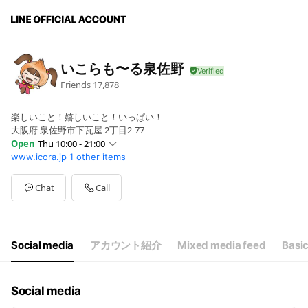
いこらも〜る泉佐野
Friends
17,878
楽しいこと！嬉しいこと！いっぱい！
大阪府 泉佐野市下瓦屋 2丁目2-77
Open
Thu 10:00 - 21:00
www.icora.jp
1 other items
Sun
10:00 - 21:00
Mon
10:00 - 21:00
Tue
10:00 - 21:00
Chat
Call
Wed
10:00 - 21:00
Thu
10:00 - 21:00
Fri
10:00 - 21:00
Sat
10:00 - 21:00
Social media
アカウント紹介
Mixed media feed
Basic
※いこら生鮮まるしぇは9:30~ ※一部営業時間が異なります
Social media