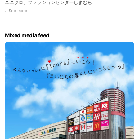
ユニクロ、ファッションセンターしまむら、
ダイソー、西松屋など80以上の専門店があります
...
See more
2,000台の無料駐車場も完備しております
Mixed media feed