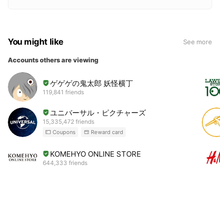
You might like
See more
Accounts others are viewing
ゲゲゲの鬼太郎 妖怪横丁
119,841 friends
ユニバーサル・ピクチャーズ
15,335,472 friends
Coupons
Reward card
KOMEHYO ONLINE STORE
644,333 friends