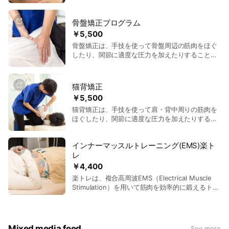
の検査機能も備えています。対象となる症状は、
ぎっくり腰、寝違え、五十肩、偏頭痛、顎関節
骨盤矯正プログラム
症、バネ指、むち打ちなど多岐にわたり、幅広い
￥5,500
効果が期待できます。 特に、交通事故によるむち
骨盤矯正は、手技を使って骨盤周辺の筋肉をほぐ
打ちや捻挫、手足のしびれなど、原因を特定しづ
したり、関節に適度な圧力を加えたりすること
らい症状にも対応可能で、劇的な改善が見込めま
で、骨盤を正しい元の位置へ戻す施術です。対象
す。治療は痛みの原因を追求し、根本的な改善を
となる部位は、骨盤、腰、股関節、背骨です。効
目指して行われます。 「慢性的な痛みを何とかし
果としては、腰痛の軽減、姿勢の改善、体型の引
たい」「原因のわからない症状に悩んでいる」と
猫背矯正
き締めが期待できます。また、血行促進により、
いう方には特におすすめです。
￥5,500
冷え性やむくみの改善にもつながります。デスク
猫背矯正は、手技を使って肩・背中周りの筋肉を
ワークや立ち仕事が多い方、産後の体型戻しを希
ほぐしたり、関節に適度な圧力を加えたりするこ
望する女性に特におすすめです。
とで、背中が丸くなった姿勢を正しい元の位置へ
戻す施術です。対象部位は、背中、肩、首、胸部
インナーマッスルトレーニング(EMS)楽ト
です。猫背を改善することで、肩こりや頭痛の軽
レ
減、呼吸が楽になる効果があります。猫背による
不調を感じている人や、長時間パソコン作業をし
￥4,400
ている方に特に効果的です。姿勢を改善したい方
楽トレは、複合高周波EMS（Electrical Muscle
や、胃もたれ・便秘・ぽっこりお腹、肩や首の痛
Stimulation）を用いて筋肉を効率的に鍛えるトレ
みを感じる方にもおすすめです。
ーニングです。専用の粘着パッドを皮膚に装着
し、横になったまま30分間電気刺激で筋肉を収縮
させることでトレーニングが可能です。対象部位
は、腹部、腰、背中、肩、骨盤周り、脚、ヒップ
Mixed media feed
See more