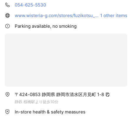
054-625-5530
www.wisteria-g.com/stores/fuzikotsu_shimizu/
1 other items
Parking available, no smoking
〒424-0853 静岡県 静岡市清水区月見町 1-8
静鉄 桜橋駅より徒歩10分
In-store health & safety measures