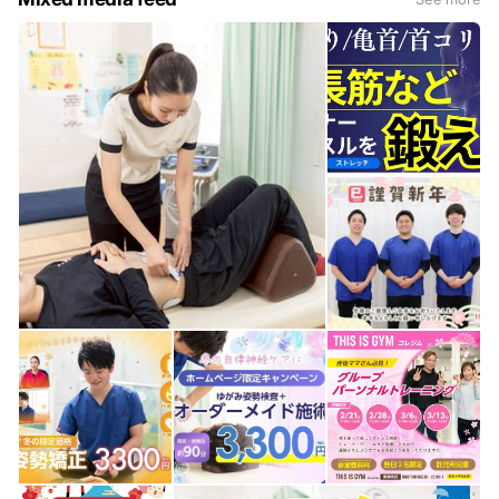
など広範囲にわたります。 姿勢を支える骨格筋
（インナーマッスル）は通常、ヨガなどで2～3年
かけて鍛える必要がありますが、楽トレならわず
か3～6ヶ月という短期間で効率よく鍛えられま
す。「ダイエットやメタボ対策 」「痛みや歪みの
原因予防・再発防止」という方に特におすすめで
す。