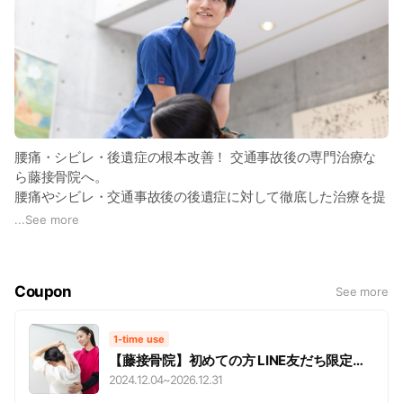
腰痛・シビレ・後遺症の根本改善！ 交通事故後の専門治療な
ら藤接骨院へ。
腰痛やシビレ・交通事故後の後遺症に対して徹底した治療を提
供しています。 腰痛やシビレは日常生活に大きな影響を与え
...
See more
るため、私たちは根本的な原因にアプローチし、長期間続く痛
みを軽減します。
Coupon
See more
また、交通事故後の後遺症に関しては、適切なケアを行い、早
期回復を目指します。 交通事故後のリハビリや、長引く痛み
の根本改善に向けた個別対応が強みです。
1-time use
患者様の症状に合わせたオーダーメイドの施術を行います。経
【藤接骨院】初めての方 LINE友だち限定ク
験豊富なスタッフが最新の技術で痛みを軽減し、生活の質を向
ーポン
2024.12.04
~
2026.12.31
上させます。