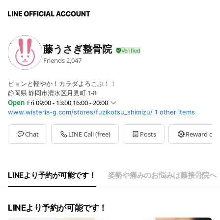
藤うさぎ整骨院
Friends
2,047
ピョンと軽やか！カラダよろこぶ！！
静岡県 静岡市清水区月見町 1-8
Open
Fri 09:00 - 13:00,16:00 - 20:00
www.wisteria-g.com/stores/fuzikotsu_shimizu/
1 other items
Sun
Closed
Mon
09:00 - 13:00,16:00 - 20:00
Tue
09:00 - 13:00,16:00 - 20:00
Chat
LINE Call (free)
Posts
Reward car
Wed
09:00 - 13:00,16:00 - 20:00
Thu
09:00 - 13:00,16:00 - 20:00
Fri
09:00 - 13:00,16:00 - 20:00
Sat
09:00 - 13:00
LINEより予約が可能です！
姿勢や痛みのお悩みは藤接骨院へ
休診：土曜午後、日曜、祝日
LINEより予約が可能です！