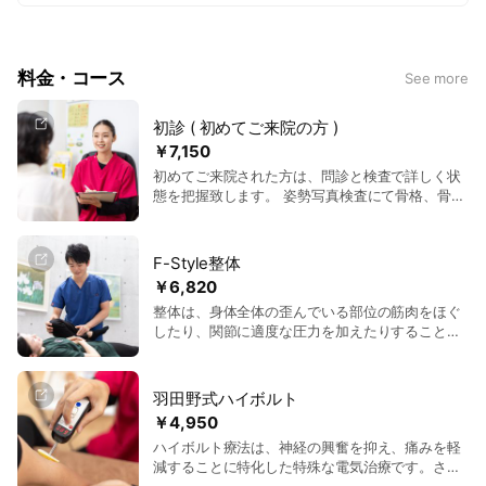
痛みや不安を抱えている方は、ぜひ当院にご相談ください。最
先端の治療技術と真心のこもったケアで、あなたの健康を全力
料金・コース
See more
でサポートします。
初診 ( 初めてご来院の方 )
￥7,150
初めてご来院された方は、問診と検査で詳しく状
態を把握致します。 姿勢写真検査にて骨格、骨盤
の傾き測定関節可動域、筋力測定、神経検査その
他、各種検査を行い、どこに原因があるのかを特
定しながら施術を行っていきます。 羽田野式ハイ
F-Style整体
ボルトを使用し神経の興奮を抑え、痛みを取り 更
￥6,820
に痛みを引き起こしている原因の筋肉を特定する
整体は、身体全体の歪んでいる部位の筋肉をほぐ
事のできる検査も出来ます。 ※お身体の状態によ
したり、関節に適度な圧力を加えたりすること
り、手技・もしくは別メニューのご提案をさせて
で、全身のバランスを整える施術です。対象とな
いただくことがございます
る部位は、肩、腰、背中、関節などです。整体の
効果には、肩こりや腰痛の軽減、疲労回復、リラ
羽田野式ハイボルト
クゼーションが含まれます。慢性的な痛みを感じ
￥4,950
ている人や、ストレスや疲労が溜まりやすい方、
ハイボルト療法は、神経の興奮を抑え、痛みを軽
全身の調整を希望する方に特におすすめです。
減することに特化した特殊な電気治療です。さら
に、痛みの原因となる筋肉や部位を特定するため