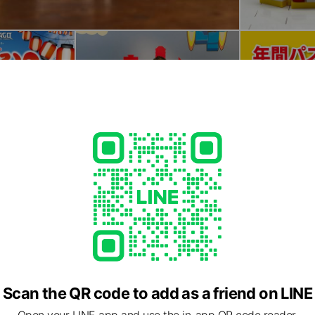
Scan the QR code to add as a friend on LINE
Open your LINE app and use the in-app QR code reader.