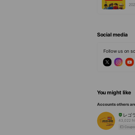
202
Social media
Follow us on so
You might like
Accounts others ar
レゴ
43,022 fr
Coupo