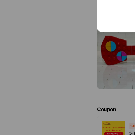
Coupon
1-
シ