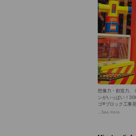
想像力・創造力、
ンがいっぱい！30
ゴ®︎ブロック工
だくさん！
...
See more
館内をもっと楽し