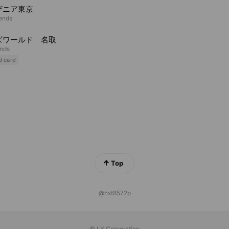
ザニア東京
iends
ズワールド 名取
ends
d card
Top
@hxt8572p
© LY Corporation