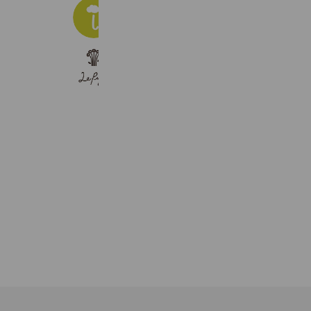
moimoln
37,031 friends
LePuju オンラインショップ
15,815 friends