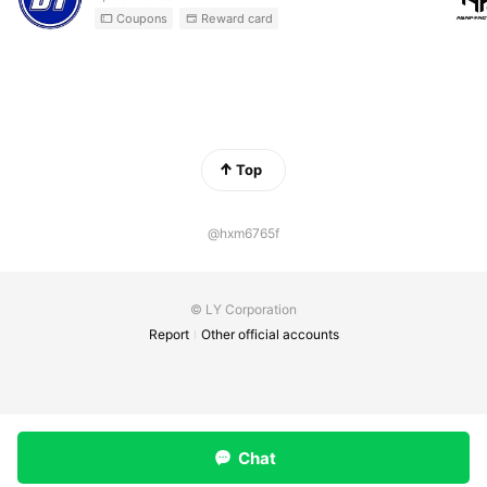
Coupons
Reward card
Top
@hxm6765f
© LY Corporation
Report
Other official accounts
Chat