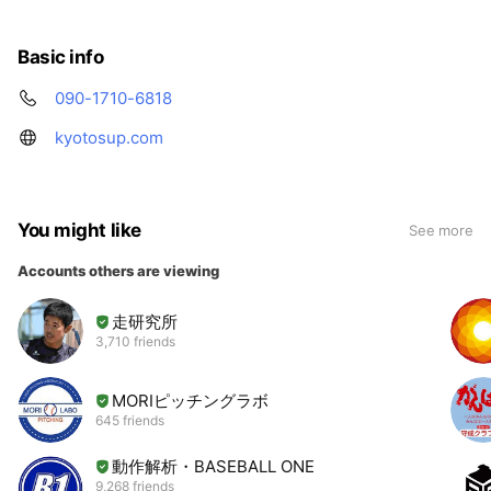
Basic info
090-1710-6818
kyotosup.com
You might like
See more
Accounts others are viewing
走研究所
3,710 friends
MORIピッチングラボ
645 friends
動作解析・BASEBALL ONE
9,268 friends