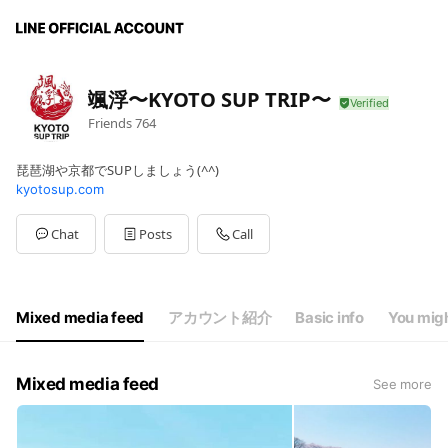
颯浮〜KYOTO SUP TRIP〜
Friends
764
琵琶湖や京都でSUPしましょう(^^)
kyotosup.com
Chat
Posts
Call
Mixed media feed
アカウント紹介
Basic info
You migh
Mixed media feed
See more