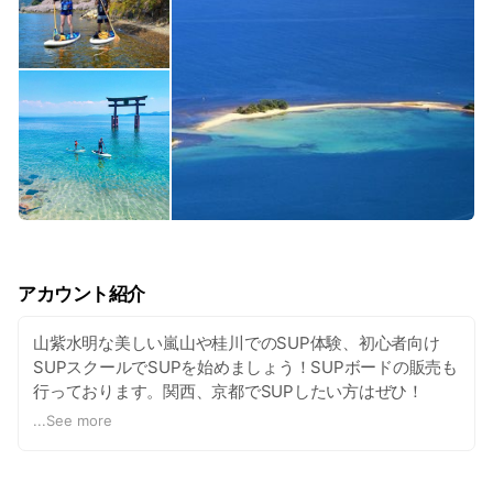
アカウント紹介
山紫水明な美しい嵐山や桂川でのSUP体験、初心者向け
SUPスクールでSUPを始めましょう！SUPボードの販売も
行っております。関西、京都でSUPしたい方はぜひ！
http://kyotosup.com
...
See more