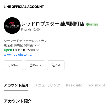
レッドロブスター 練馬関町店
Friends
12,004
シーフードディナーレストラン
東京都 練馬区 関町南1-4-6
Open
Fri 11:00 - 22:00
www.redlobster.jp/
Sun
11:00 - 22:00
Mon
11:00 - 22:00
Tue
11:00 - 22:00
Chat
Posts
Call
Wed
11:00 - 22:00
Thu
11:00 - 22:00
Fri
11:00 - 22:00
Sat
11:00 - 22:00
アカウント紹介
メニュー/リンク
Basic info
You might l
（L.O.21:30）
アカウント紹介