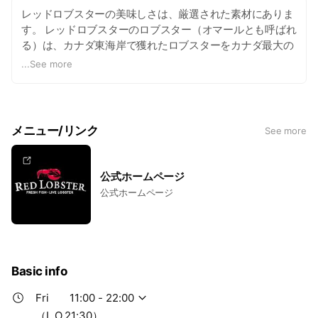
レッドロブスターの美味しさは、厳選された素材にありま
す。 レッドロブスターのロブスター（オマールとも呼ばれ
る）は、カナダ東海岸で獲れたロブスターをカナダ最大の
ロブスター供給会社（クリアウォーター社）と直接契約。
...
See more
いつも素材の鮮度を維持し、生きたまま最良の状態で皆様
のテーブルに登場いたします。
メニュー/リンク
See more
公式ホームページ
公式ホームページ
Basic info
Fri
11:00 - 22:00
（L.O.21:30）