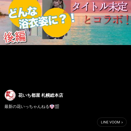
花いち都屋 札幌総本店
最新の花いっちゃんねる👘🎬
札幌アイドル「タイトル未定」に浴衣コーディネート！後編～北
LINE VOOM
海道の着物専門店【花いち都屋】
https://youtu.be/PHg-lEuChfo