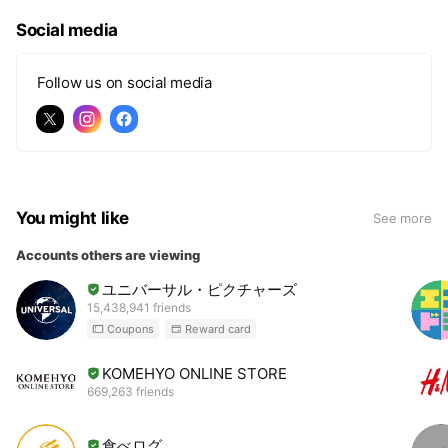
Social media
Follow us on social media
You might like
See more
Accounts others are viewing
ユニバーサル・ピクチャーズ
15,438,941 friends
Coupons
Reward card
KOMEHYO ONLINE STORE
669,263 friends
食べログ