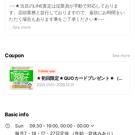
---★当店のLINE査定は従業員が手動で対応しておりま
す。店頭業務と並行しておりますので、返信にお時間をい
ただく場合もあります事をご了承ください★---
...
See more
《名古屋の質屋 かね丈質店》は、創業より60有余年、名
古屋市南区笠寺にてお世話になっている「質屋」「買取
店」です。
Coupon
See more
お客様お一人お一人のご要望にお答えすることを第一の目
標とし、心からご満足され笑顔でお帰り頂ける質屋を目指
1-time use
して日々奮闘しております。
★初回限定★QUOカードプレゼント★（※1
万円以上対象）
2025.01.01
~
2026.12.31
女性店主がお客様の立場に立って丁寧に対応させていただ
きます。
Basic info
Sun
09:30 - 19:00, 00:00 - 00:00
毎月7・16・17・27日定休 （年始・盆休みあり）