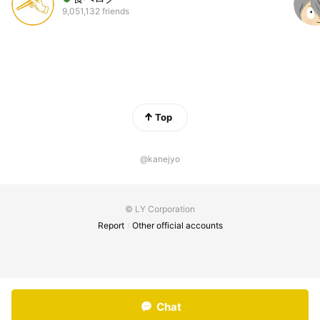
9,051,132 friends
Top
@kanejyo
© LY Corporation
Report
Other official accounts
Chat