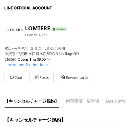
LOMIERE
Friends
1,713
水口/南草津/守山 まつげ.まゆげ.美肌
滋賀県 甲賀市 水口町水口5743-3 和village203
Closed
Opens Thu 09:00
lomiere.net
2 other items
Sun
00:00 - 00:00
Mon
09:00 - 18:00
Tue
09:00 - 18:00
Chat
Posts
Reward cards
Wed
09:00 - 18:00
Thu
09:00 - 18:00
Fri
09:00 - 18:00
Sat
09:00 - 18:00
【キャンセルチャージ規約】
南草津店 駐車場
Basic info
日曜日定休日
【キャンセルチャージ規約】