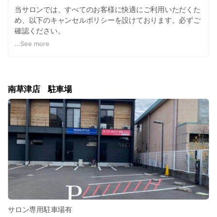
当サロンでは、すべてのお客様に快適にご利用いただくた
め、以下のキャンセルポリシーを設けております。必ずご
確認ください。
...
See more
【キャンセルチャージ規約】
・ご予約前日13時以降キャンセル
ご予約メニュー金額50%
南草津店 駐車場
・ご予約前日13時以降、別日日程変更
ご予約メニュー金額30%
・ご予約当日、日程変更
ご予約メニュー金額50%
・ご予約当日キャンセル
ご予約メニュー金額100%
ご予約のご変更、キャンセルにつきまして
サロン専用駐車場有
2日前までは発生致しません。