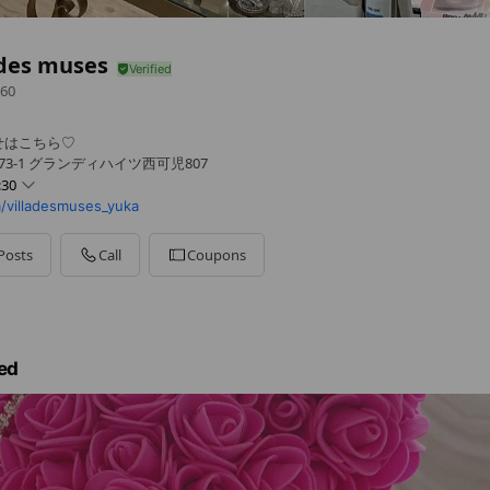
 des muses
60
はこちら♡︎
73-1 グランディハイツ西可児807
:30
/villadesmuses_yuka
Posts
Call
Coupons
8:00
ed