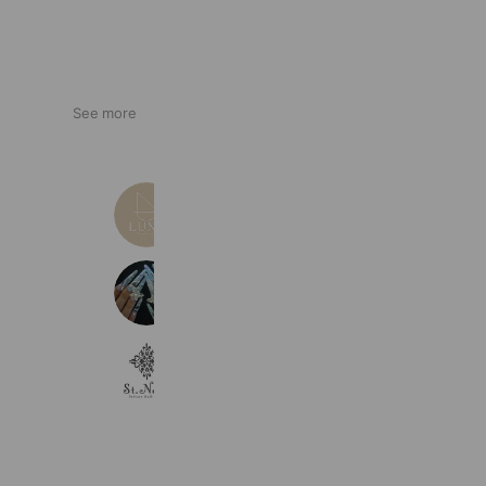
See more
beauty salon LUNE 津店
290 friends
COLOR'S NAIL 富士店
634 friends
Coupons
Reward card
St.Nails(セントネイルズ)
658 friends
Reward card