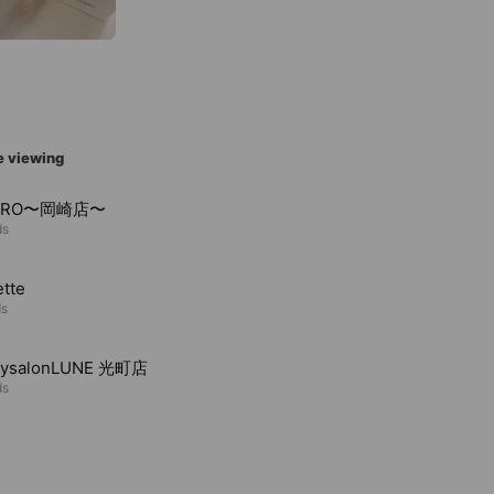
e viewing
ARO〜岡崎店〜
ds
tte
ds
tysalonLUNE 光町店
ds