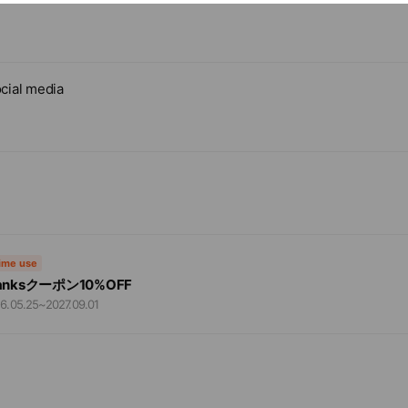
cial media
time use
anksクーポン10%OFF
6.05.25
~
2027.09.01