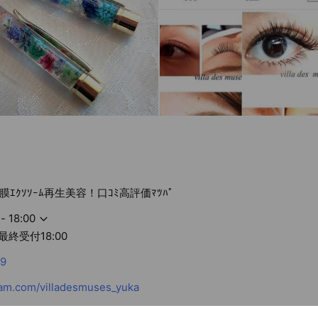
膜ｴｸｿｿｰﾑ再生美容！口ｺﾐ高評価ﾏﾂﾊﾟ
- 18:00
0 最終受付18:00
9
am.com/villadesmuses_yuka
ed