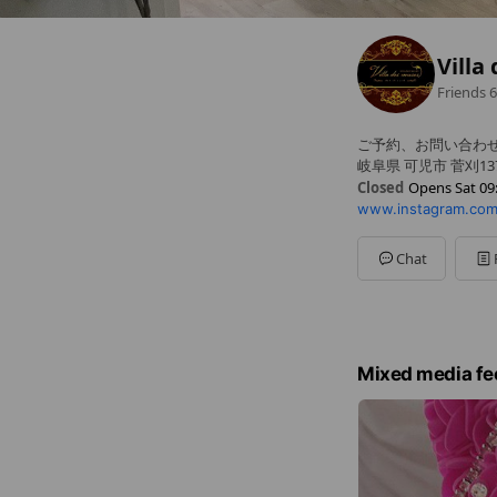
Villa
Friends
6
ご予約、お問い合わせ
岐阜県 可児市 菅刈13
Closed
Opens Sat 09
www.instagram.com
Sun
Closed
Mon
09:00 - 19:30
Tue
09:00 - 19:30
Chat
Wed
09:00 - 19:30
Thu
09:00 - 19:30
Fri
09:00 - 19:30
Sat
09:30 - 18:00
9:00〜19:30 最終受付1
Mixed media fe