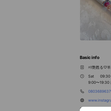
Basic info
ﾊﾘ艶甦る♡羊
Sat
09:30 
9:00〜19:3
0803689637
www.instagr
Cash accept