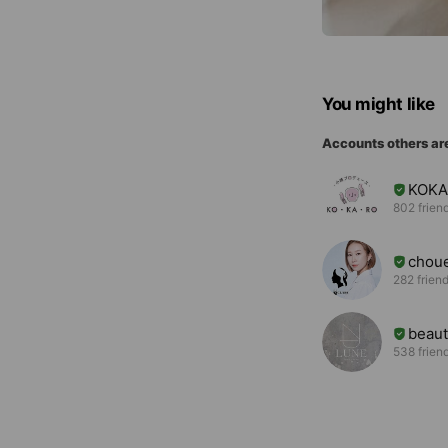
You might like
Accounts others ar
KOK
802 frien
choue
282 frien
beau
538 frien