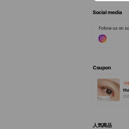
Social media
Follow us on so
Coupon
1-
th
202
人気商品