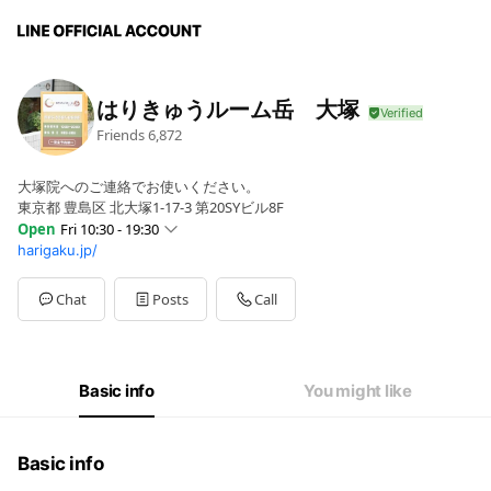
はりきゅうルーム岳 大塚
Friends
6,872
大塚院へのご連絡でお使いください。
東京都 豊島区 北大塚1-17-3 第20SYビル8F
Open
Fri 10:30 - 19:30
harigaku.jp/
Sun
10:30 - 18:00
Mon
10:30 - 19:30
Tue
10:30 - 19:30
Chat
Posts
Call
Wed
10:30 - 19:30
Thu
Closed
Fri
10:30 - 19:30
Sat
09:30 - 18:30
Basic info
You might like
10:00〜19:30
Basic info