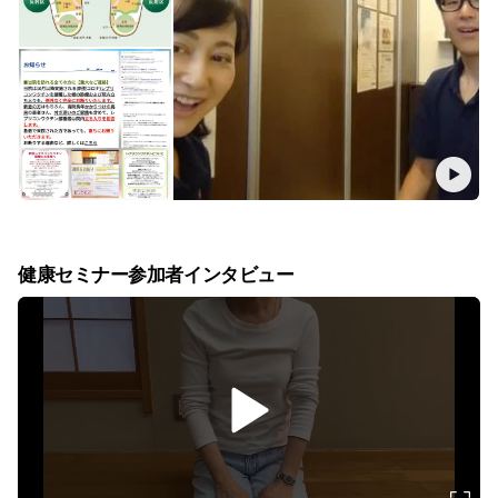
健康セミナー参加者インタビュー
v
i
d
e
o