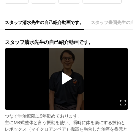
Wed
10: - 21:
Thu
10: - 21:
Fri
10: - 21:
Sat
10: - 19:
スタッフ清水先生の自己紹介動画です。
スタッフ晝間先生の
日曜日は隔週でお休みとなります。
スタッフ清水先生の自己紹介動画です。
v
i
d
e
o
つなぐ手治療院に9年勤めております。
主にMB式整体と言う振動を使い、瞬時に体を楽にする技術と
レボックス（マイクロアンペア）機器を融合した治療を得意と