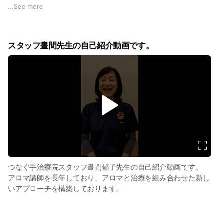
しています。
...
See more
速攻で何とかして欲しい方のご期待に応えれるかと思います。
※かなりの天然です（笑）
スタッフ晝間先生の自己紹介動画です。
v
i
d
e
o
つなぐ手治療院スタッフ晝間郁子先生の自己紹介動画です。
アロマ講師を長年しており、アロマと治療を組み合わせた新し
いアプローチを構築しております。