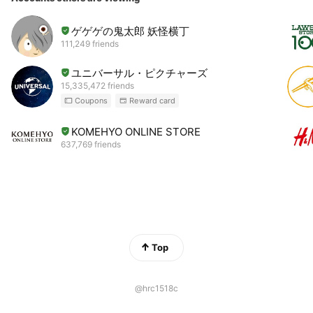
ゲゲゲの鬼太郎 妖怪横丁
111,249 friends
ユニバーサル・ピクチャーズ
15,335,472 friends
Coupons
Reward card
KOMEHYO ONLINE STORE
637,769 friends
Top
@hrc1518c