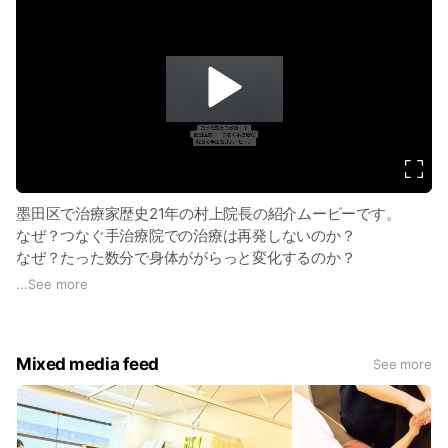
る為には9.8.7.6となって来た時にそれを感じれるかです。
・私達はそれをビフォーアフターの検査で脳に入れていきま
す。
・なかなか治らない人はさっきより可動域や動きが良くなって
v
i
もすぐ痛みを追っかけます。
d
・治すにあたって一番大事な事は施術者と患者さんが協力して
e
ゴールに向かう事です。
o
症状が起きてもすぐに治る身体を作るのが大切ですので、一緒
に考え健康について学んで参りましょう🙇
墨田区で治療家歴史21年の村上院長の紹介ムービーです。
なぜ？つなぐ手治療院での治療は再発しないのか？
なぜ？たった数分で身体ががらっと変化するのか？
マッサージやストレッチ、骨をポキポキなども、せず脳への反
...
See more
射、BHS療法とは？
今までの治療では限界であった症状にまであっと驚く治療法。
そして、世に蔓延する間違った医療知識を一緒に考え直して、
Mixed media feed
See more
人生を豊かに暮らせるようお手伝いさせて頂きます！
重度のパニック障害を経て人生の職として選んだ【治療家】
人生の師との出会い、毎月開催しているつなぐ手健康セミナー