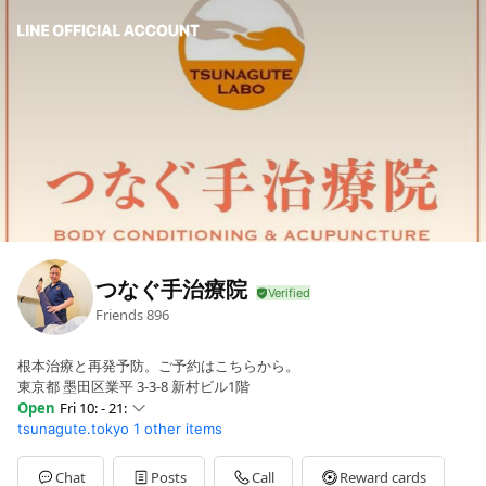
つなぐ手治療院
Friends
896
根本治療と再発予防。ご予約はこちらから。
東京都 墨田区業平 3-3-8 新村ビル1階
Open
Fri 10: - 21:
tsunagute.tokyo
1 other items
Sun
10: - 19:
Mon
10: - 21:
Tue
Closed
Chat
Posts
Call
Reward cards