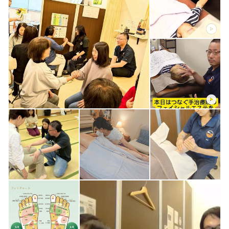
は毎回大盛況！
良ければご覧下さいませ_(._.)_