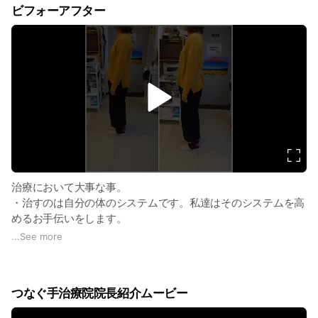
ビフォーアフター
v
i
d
e
o
治療において大事な事。
・治すのは自分の体のシステムです。私達はそのシステムを高
めるお手伝いをします。
・1回で全ての症状が取れたら魔法です。
...
See more
何日、何ヶ月も症状があったものは脳が覚えてしまうので治す
のにも何度かはかかります。
・脳が痛みなどを感じています。なので治す時には良くなって
つなぐ手治療院院長紹介ムービー
いるのと言う意識を持つ事が重要です。
・10あった痛みがいきなり0にはなかなか難しく、早く0にな