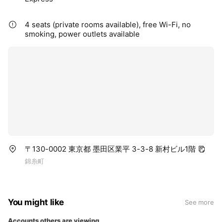
4 seats (private rooms available), free Wi-Fi, no
smoking, power outlets available
〒130-0002 東京都 墨田区業平 3-3-8 新村ビル1階
錦糸町
You might like
See more
Accounts others are viewing