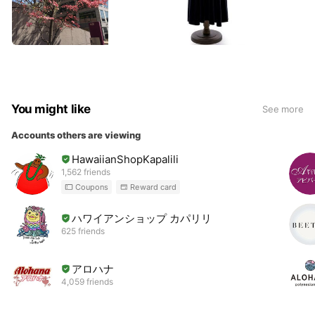
You might like
See more
Accounts others are viewing
HawaiianShopKapalili
1,562 friends
Coupons
Reward card
ハワイアンショップ カパリリ
625 friends
アロハナ
4,059 friends