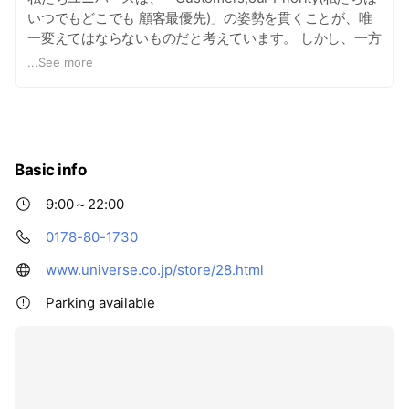
いつでもどこでも 顧客最優先)」の姿勢を貫くことが、唯
一変えてはならないものだと考えています。 しかし、一方
で、お客様にとって便利な店舗づくりやサービスなどは、
...
See more
刻々と変化し続けなければなりません。 お客様に、身近な
毎日の消費生活を豊かに過ごしていただくために、今本当
に必要なもの。 それが何かを考える時には、物事の基本や
本質を見失わない、深い洞察力を持つことが重要です。 鮮
度の高さに代表される商品のクオリティはもちろん、品揃
Basic info
えも、価格も、お客様の視点で追求する姿勢が重要になり
ます。 お客様の、より豊かで便利な消費生活のために、ユ
9:00～22:00
ニバースが常に必要な店であること。 それだけにとどまら
0178-80-1730
ず、最も多くの人々にとって、最も必要な店になることに
より、地域に貢献できる企業であることを目指していま
www.universe.co.jp/store/28.html
す。 そのために私たちユニバースは「お客様の一週間の消
費生活サイクルに欠かせない店」を作り続けていきます。
Parking available
「Customers,our Priority(私たちは いつでもどこでも 顧
客最優先)」 それが、ユニバースのメインコンセプトで
す。