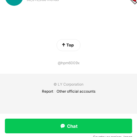
Top
@hpm6009x
© LY Corporation
Report
Other official accounts
Chat