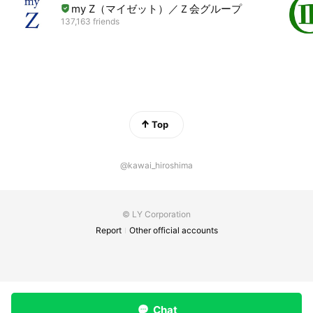
my Z（マイゼット）／Ｚ会グループ
137,163 friends
Top
@kawai_hiroshima
© LY Corporation
Report
Other official accounts
Chat