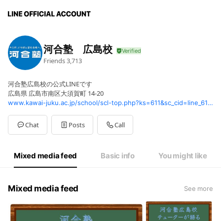
河合塾 広島校
Friends
3,713
河合塾広島校の公式LINEです
広島県 広島市南区大須賀町 14-20
www.kawai-juku.ac.jp/school/scl-top.php?ks=611&sc_cid=line_611&openExternalBrowser=1
Chat
Posts
Call
Mixed media feed
Basic info
You might like
Mixed media feed
See more