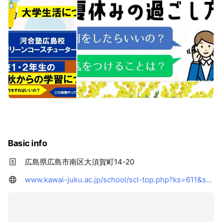
Basic info
広島県広島市南区大須賀町14-20
www.kawai-juku.ac.jp/school/scl-top.php?ks=611&sc_cid=line_611&openExternalBrowser=1