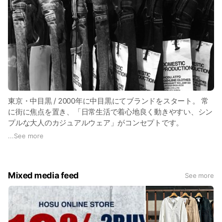
東京・中目黒 / 2000年に中目黒にてブランドをスタート。 常
に街に焦点を置き、「日常生活で着心地良く動きやすい、シン
プルな大人のカジュアルウェア」がコンセプトです。
国内生産にこだわったオリジナルブランド「HOSU」を中心
...
See more
に、アウトドアブランド「Foxfire」とのコラボレーションな
ど、タウンからレジャーまで幅広いラインナップを展開してい
ます。
Mixed media feed
See more
2021年よりドッグウェア、グッズも展開。