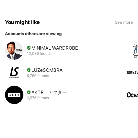
You might like
See more
Accounts others are viewing
MINIMAL WARDROBE
10,089 friends
LUZeSOMBRA
6,756 friends
AKTR｜アクター
6,576 friends