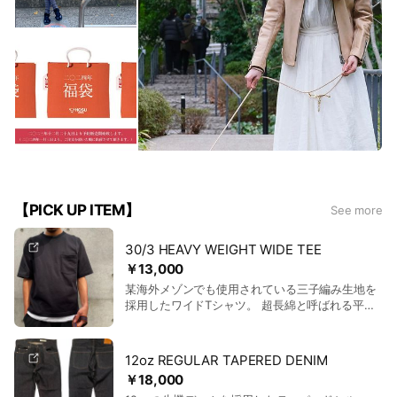
【PICK UP ITEM】
See more
30/3 HEAVY WEIGHT WIDE TEE
￥13,000
某海外メゾンでも使用されている三子編み生地を
採用したワイドTシャツ。 超長綿と呼ばれる平均
繊維長が35mm以上の上質な原料を使用し、 強く
撚った糸を生地にしています。 なめらかな肌触り
と繊維の光沢感が特徴で、 地球上の綿花のうち
12oz REGULAR TAPERED DENIM
5%しか生産できない希少価値の高いものになりま
￥18,000
す。 その表情は表面に凹凸が見えない生地で、