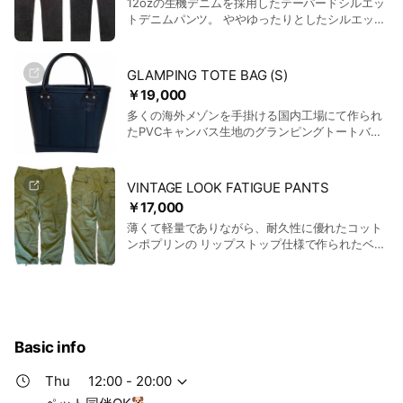
12ozの生機デニムを採用したテーパードシルエッ
上品でありながら、形崩れのしないタフさも兼ね
トデニムパンツ。 ややゆったりとしたシルエット
揃えています。 従来のTシャツでは味わえないフ
で、ヴィンテージデニムのような風合いに仕上が
ラットな目面が美しい1枚。 また、シルエットは
っていく1本です。 生機デニムなので防縮加工や
ワイドでありながら着丈は長すぎず、 前後差を付
斜行止め加工を行っておらず、 初めの洗濯で縮み
けた裾で、どんなボトムでも相性の良い1枚に仕上
GLAMPING TOTE BAG (S)
や、綾織りの特性上、生地のよじれなどが起こり
がりました。 大人の為の上質なシンプルTシャツ
￥19,000
ます。 その変化を楽しみながら自分の身体にフィ
です。
多くの海外メゾンを手掛ける国内工場にて作られ
ットさせていく「育てていく」デニムです。
たPVCキャンバス生地のグランピングトートバッ
グ。 まるでレザーの様な表情で、高級感ある仕上
がりです。 キャンバス生地なのでバッグ自体の重
量も抑えられ、 PVC加工で水に強いのも特徴で
VINTAGE LOOK FATIGUE PANTS
す。 バッグ内部には小物が収納可能なポケット。
￥17,000
ハンドルは使うほどに馴染むレザー仕様。 余分な
薄くて軽量でありながら、耐久性に優れたコット
仕様は全て削ぎ落とし、 素材感や雰囲気が一番伝
ンポプリンの リップストップ仕様で作られたベト
わるシンプルなデザインとなっています。 また、
ナム軍ファティーグパンツ。 歴代のモデルの中で
サイズは3サイズ展開。 旅行にも行ける大容量の
も最も完成度が高いと言われている4thモデルを
ラージサイズ。 デイリーユースにピッタリのミデ
元に、 細かなディテールまで忠実に再現していま
ィアムサイズ。 お散歩などちょっとしたお出かけ
す。 最終工程は岡山県にてヴィンテージ 加工を
に最適なスモールサイズ。 カジュアルになりすぎ
施しています。 本物の古着と見間違えてしまう程
ない、大人のトートバッグです。
の風合いを見事に再現した1本です。 ※ヴィンテー
Basic info
ジ加工の為、サイズ感に若干の個体差が御座いま
す。 下記のサイズチャートは目安となりますの
Thu
12:00 - 20:00
で、ご了承くださいませ。