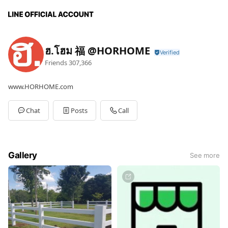
ฮ.โฮม 福 @HORHOME
Friends
307,366
www.HORHOME.com
Chat
Posts
Call
Gallery
See more