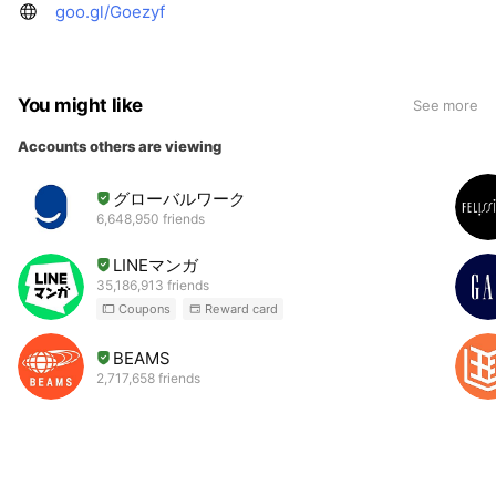
goo.gl/Goezyf
You might like
See more
Accounts others are viewing
グローバルワーク
6,648,950 friends
LINEマンガ
35,186,913 friends
Coupons
Reward card
BEAMS
2,717,658 friends