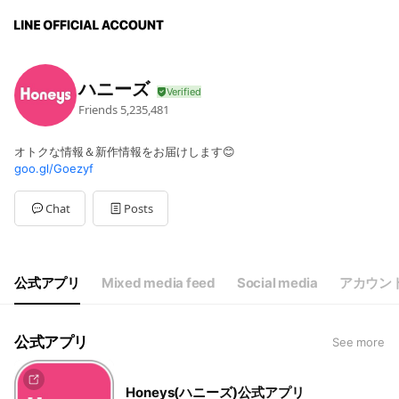
ハニーズ
Friends
5,235,481
オトクな情報＆新作情報をお届けします😊
goo.gl/Goezyf
Chat
Posts
公式アプリ
Mixed media feed
Social media
アカウン
公式アプリ
See more
Honeys(ハニーズ)公式アプリ