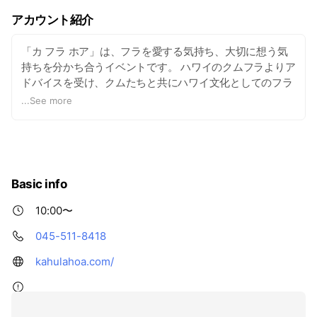
アカウント紹介
「カ フラ ホア」は、フラを愛する気持ち、大切に想う気
持ちを分かち合うイベントです。 ハワイのクムフラよりア
ドバイスを受け、クムたちと共にハワイ文化としてのフラ
を正しくお伝えし、そしてハワイと正しく繋がることを大
...
See more
切にしています。 単純に楽しむだけのイベントではなく
「学び」もテーマの一つに掲げた、これまでにはないハワ
イ関連のイベントを目指しています。
Basic info
10:00〜
045-511-8418
kahulahoa.com/