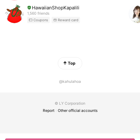
HawaiianShopKapalili
1,560 friends
Coupons
Reward card
Top
@kahulahoa
© LY Corporation
Report
Other official accounts