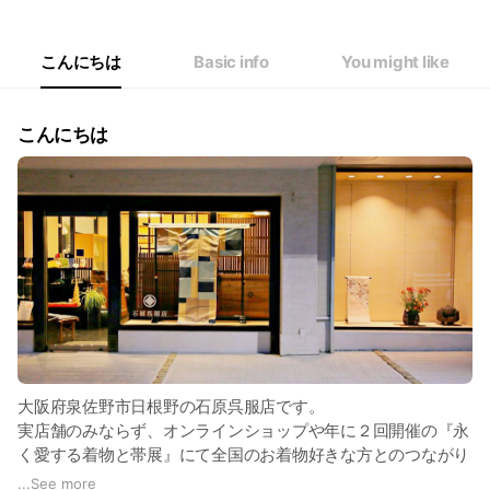
Thu
09:00 - 19:00
Fri
09:00 - 19:00
Sat
09:00 - 19:00
こんにちは
Basic info
You might like
火曜日定休
こんにちは
大阪府泉佐野市日根野の石原呉服店です。
実店舗のみならず、オンラインショップや年に２回開催の『永
く愛する着物と帯展』にて全国のお着物好きな方とのつながり
を大切にしています。
...
See more