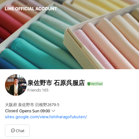
泉佐野市 石原呉服店
Friends
165
大阪府 泉佐野市 日根野2679-5
Closed
Opens Sun 09:00
sites.google.com/view/ishiharagofukuten/
Sun
09:00 - 19:00
Mon
09:00 - 19:00
Tue
Closed
Chat
Wed
09:00 - 19:00