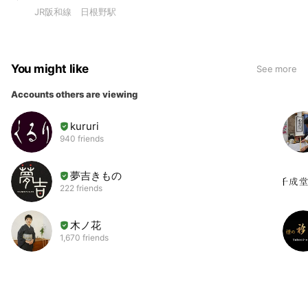
JR阪和線 日根野駅
You might like
See more
Accounts others are viewing
kururi
940 friends
夢吉きもの
222 friends
木ノ花
1,670 friends