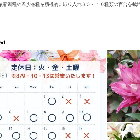
 最新新種や希少品種を積極的に取り入れ３０～４０種類の百合を栽
ようにしています。なるべく蕾の状態で販売し花が咲いていく過程
最後の一輪まで咲くようにしています。
ed