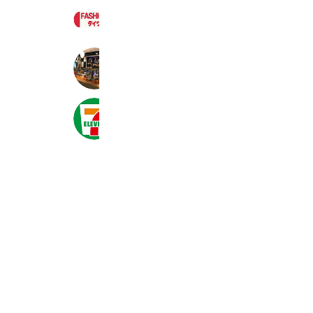
ファッション ダイワ
1,060 friends
サウンドスペース庵談亭
106 friends
Takeout
セブン‐イレブン・ジャパン
20,996,937 friends