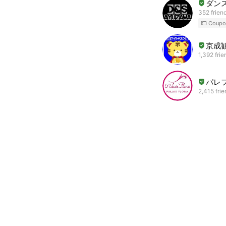
ダン
352 frien
Coupo
京成
1,392 frie
パレ
2,415 fri