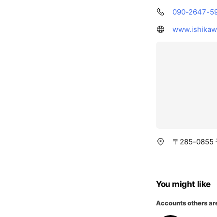
090-2647-5
www.ishikaw
〒285-085
You might like
Accounts others ar