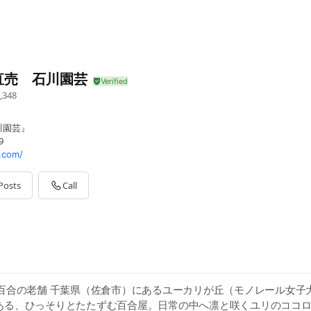
直売 石川園芸
,348
川園芸』
9
.com/
Posts
Call
の百合の老舗 千葉県（佐倉市）にあるユーカリが丘（モノレール女子
ある、ひっそりとたたずむ百合屋。日常の中へ凛と咲くユリのココ