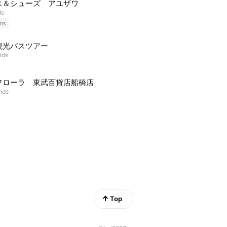
ス＆シューズ アユザワ
ds
ns
観光バスツアー
nds
フローラ 東武百貨店船橋店
ends
Top