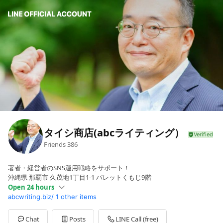
タイシ商店(abcライティング）
Friends
386
著者・経営者のSNS運用戦略をサポート！
沖縄県 那覇市 久茂地1丁目1-1 パレットくもじ9階
Open 24 hours
abcwriting.biz/
1 other items
Sun
Open 24 hours
Mon
Open 24 hours
Tue
Open 24 hours
Chat
Posts
LINE Call (free)