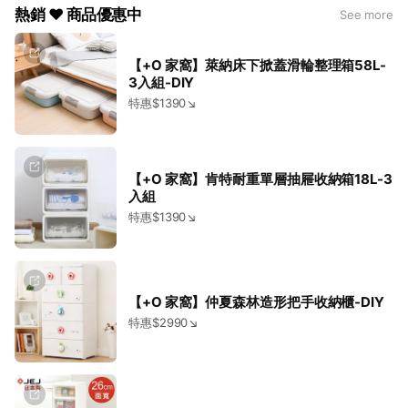
熱銷 ♥ 商品優惠中
See more
【+O 家窩】萊納床下掀蓋滑輪整理箱58L-
3入組-DIY
特惠$1390↘
【+O 家窩】肯特耐重單層抽屜收納箱18L-3
入組
特惠$1390↘
【+O 家窩】仲夏森林造形把手收納櫃-DIY
特惠$2990↘