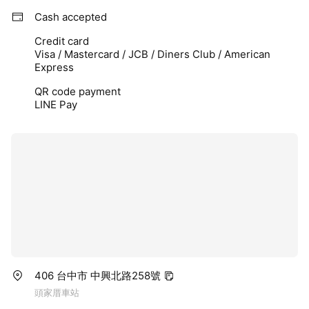
Cash accepted
Credit card
Visa / Mastercard / JCB / Diners Club / American
Express
QR code payment
LINE Pay
406 台中市 中興北路258號
頭家厝車站