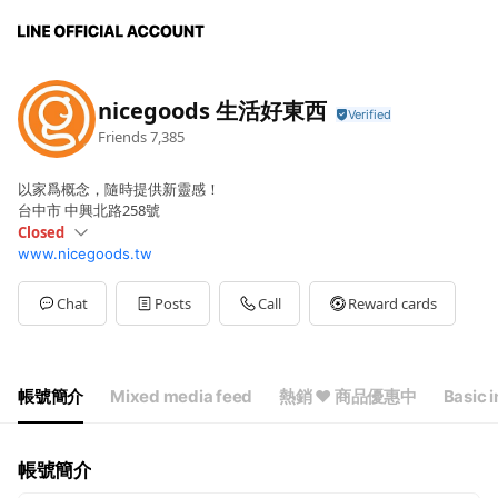
nicegoods 生活好東西
Friends
7,385
以家爲概念，隨時提供新靈感！
台中市 中興北路258號
Closed
www.nicegoods.tw
Sun
Closed
Mon
08:30 - 17:30
Tue
08:30 - 17:30
Chat
Posts
Call
Reward cards
Wed
08:30 - 17:30
Thu
08:30 - 17:30
Fri
08:30 - 17:30
Sat
Closed
帳號簡介
Mixed media feed
熱銷 ♥ 商品優惠中
Basic i
週一至週五 08:30~17:30
帳號簡介