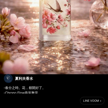
夏利夫香水
-春分之時。花，都開好了。
-Chrono Flow燕返舞棠
LINE VOOM
三月的風總特別殷勤，
親手為春梳起了中分；