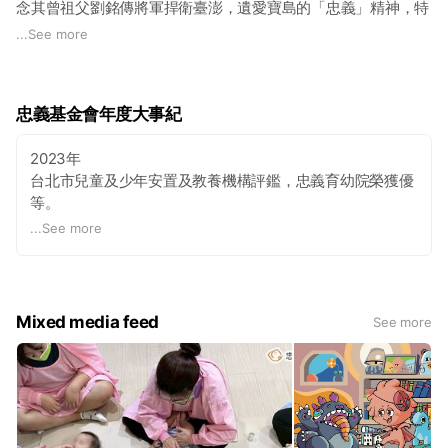
念其曾祖父劉銘傳將軍捍衛臺澎，遺愛寶島的「忠義」精神，特
為孤苦無依的孩子們建造一個安頓身心的避風港─「私立忠義育
...
See more
幼院」。
創院初期，院址位於圓山一帶，忠義收容著戰後來自四面八方的
忠義基金會年度大事紀
難民、流離失所的孩子及身心障礙人士；民國六十年初期，擴大
收容軍眷遺孤、單親、貧困失依的兒童與少年。 因應時代的變
2023年
遷及社會的需要，亦為了讓不同年齡層的孩子與身心有特殊需求
台北市兒童及少年安置及教養機構評鑑，忠義育幼院榮獲優
的孩子得到適切的優質服務，忠義育幼院於民國72年將原有的服
等。
務方式重新規劃，以收為棄嬰、遊童、嚴重疏忽或受虐、家庭遭
遇重大變故之兒童及少年為主，為當時臺北市第一個以專業工作
...
See more
2017年
團隊收容棄嬰、受虐兒童之私立社會福利機構，尤以零至6歲之
台北市政府兒少安置機構評鑑，忠義育幼院榮獲優等。
嬰幼兒居多。
台北市政府兒少安置機構評鑑，心棧家園榮獲優等。
桃園市政府社會局評鑑兒童緊急庇護家園桃馨園，榮獲優
民國78年，忠義特別成立「懷幼家園」，協助零至3歲孤苦失依
Mixed media feed
See more
等。
嬰幼兒的安置照顧。 為延續關懷弱勢兒童的宗旨及提供更多元
之兒童少年福利服務，讓組織朝向永續發展的目標，民國93
2016年
年，財團法人台北市私立忠義育幼院正式轉型為全國性基金會，
桃園市政府社會局評鑑兒童緊急庇護家園桃馨園，榮獲甲
命名為「財團法人忠義社會福利事業基金會」，拓展兒少福利服
等。
務工作。