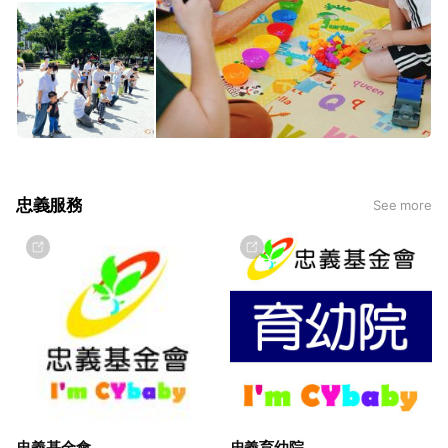
2010年
榮獲苗栗縣政府兒少收出養服務評鑑優等。
2009年
榮獲台北市政府社會局兒少收出養服務評鑑優等。
2008年
本會辦理綠洲家園榮獲法務部犯保協會肯定，由總統親自頒
獎─「犯罪被害人保護有功獎」。 接受內政部全國性暨省級
忠義服務
See more
財團法人社會福利慈善事業基金會評鑑，忠義基金會榮獲優
等。
2007年
本會辦理綠洲家園榮獲台北市政府第六屆市政品質—「合作
夥伴獎」。
2006年
接受內政部兒童局全國兒少安置機構評鑑，忠義育幼院榮獲
優等、綠洲家園榮獲甲等。
忠義基金會
忠義育幼院