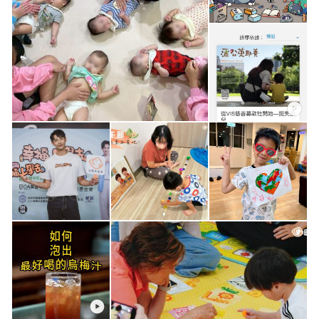
2015年
民國94年，為使安置教養機構在兒少服務輸送體系中的角色與
苗栗縣政府兒少收出養服務評鑑，榮獲優等。
功能更趨完整，忠義基金會辦理兒童緊急暨短期收容中心，提供
零至12歲之棄嬰、受虐等需緊急安置之兒童一年365天24小時無
2014年
休之服務；忠義育幼院則以中長期安置0~18歲孩童為主；也因
衛福部全國性暨省級財團法人社會福利慈善事業基金會評
看到多數孩子有家庭的渴望與需要，於同年開始辦理國內外收、
鑑，忠義基金會榮獲優等。
出養相關服務。
桃園縣政府兒少收出養服務評鑑，榮獲優等。
桃園縣政府兒童緊急安置家園收出養服務評鑑，榮獲優等。
此外，因應成長階段不同的身心發展需求，歷時三年規劃的中長
台北市政府兒少安置機構評鑑，忠義育幼院榮獲甲等、心棧
期少年之安置機構－「心棧家園」亦於民國98年正式成立，協助
家園榮獲優等。
12至18歲失依、受虐、家庭遭遇變故、經濟貧困等需長期安置之
桃馨園榮獲桃園市政府家庭暴力暨性侵害防治中心評鑑，榮
青少年，為其獨立生活預做準備。
獲甲等。
弱勢孩童的需要，隨著社會問題的產生及家庭結構的改變而有所
2013年
不同。六十多年來忠義不斷在服務過程中因著孩子的需要而作調
苗栗縣政府兒少收出養服務評鑑，榮獲優等。
整，不只開創新的服務方向，更深化原有安置教養的工作，包含
加強孩子心理諮商輔導的需要、與孩子原生家庭的溝通、培養青
2011年
少年未來獨立生活的能力等。展望未來，忠義基金會工作團隊希
榮獲內政部全國性基金會評鑑優等。 榮獲苗栗縣政府兒少收
冀秉持誠信、專業、創新、彈性之服務理念，服務模式朝向多元
出養服務評鑑優等。
化、精緻化、個別化、社區化；組織管理朝向制度化、專業化、
資訊化；為兒少福利服務共盡一份心力。