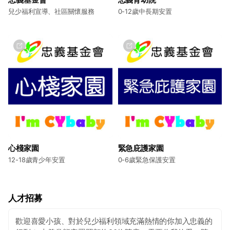
2005年
兒少福利宣導、社區關懷服務
0-12歲中長期安置
接受台北市政府社會局評鑑，育幼院榮獲優等。
2004年
接受台北市政府社會局評鑑，育幼院榮獲優等。
2003年
接受台北市政府社會局評鑑，育幼院榮獲優等。
2002年
接受內政部兒童局全國育幼機構評鑑，育幼院榮獲優等。
心棧家園
緊急庇護家園
12-18歲青少年安置
0-6歲緊急保護安置
人才招募
歡迎喜愛小孩、對於兒少福利領域充滿熱情的你加入忠義的