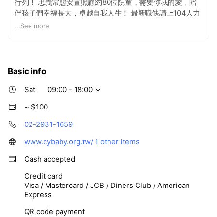
行列！ 忠義常態安置照顧約80位院童，需要你我的愛，陪
伴孩子們幸福長大，卓越自我人生！ 最新職缺請上104人力
銀行查詢↓↓↓
...
See more
https://www.104.com.tw/jobbank/custjob/index.php?
r=cust&j=3870422538363e6738423b1d1d1d1d5f2443
7323189j56&jobsource=checkc
Basic info
Sat
09:00 - 18:00
~ $100
02-2931-1659
www.cybaby.org.tw/
1 other items
Cash accepted
Credit card
Visa / Mastercard / JCB / Diners Club / American
Express
QR code payment