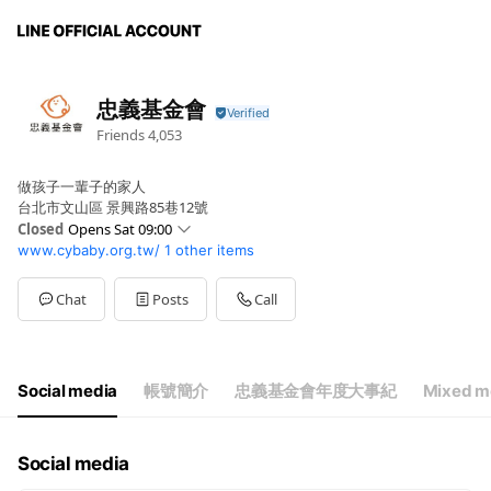
忠義基金會
Friends
4,053
做孩子一輩子的家人
台北市文山區 景興路85巷12號
Closed
Opens Sat 09:00
www.cybaby.org.tw/
1 other items
Sun
09:00 - 18:00
Mon
09:00 - 18:00
Tue
09:00 - 18:00
Chat
Posts
Call
Wed
09:00 - 18:00
Thu
09:00 - 18:00
Fri
09:00 - 18:00
Sat
09:00 - 18:00
Social media
帳號簡介
忠義基金會年度大事紀
Mixed m
Social media