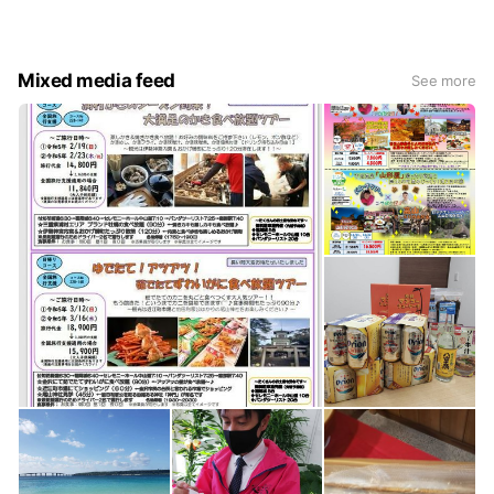
③食事は名物料理、または評判のお店で！
④全コースおにぎり朝食とお茶付き！
⑤少数精悦のコースをご提案！
Mixed media feed
See more
⑥中津川恵北地区の発着場あり！
⑦安全第一のツアーゆとりの行程で！
※covid-19感染状況により内容を変更している場合がございま
す。ご了承ください。