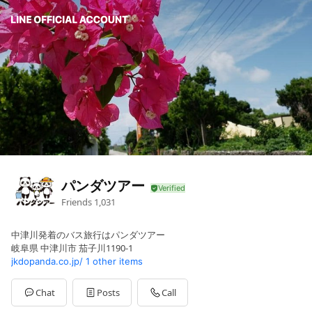
パンダツアー
Friends
1,031
中津川発着のバス旅行はパンダツアー
岐阜県 中津川市 茄子川1190-1
jkdopanda.co.jp/
1 other items
Chat
Posts
Call