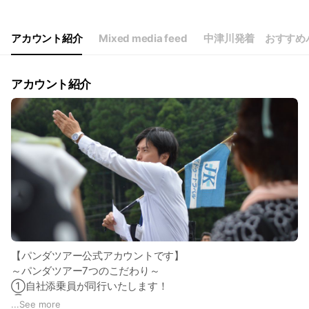
アカウント紹介
Mixed media feed
中津川発着 おすすめ
アカウント紹介
【パンダツアー公式アカウントです】
～パンダツアー7つのこだわり～
①自社添乗員が同行いたします！
②車内レクリエーションが楽しい！
...
See more