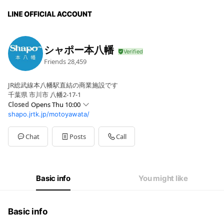
シャポー本八幡
Friends
28,459
JR総武線本八幡駅直結の商業施設です
千葉県 市川市 八幡2-17-1
Closed
Opens Thu 10:00
shapo.jrtk.jp/motoyawata/
Sun
10:00 - 20:30
Mon
10:00 - 21:00
Tue
10:00 - 21:00
Chat
Posts
Call
Wed
10:00 - 21:00
Thu
10:00 - 21:00
Fri
10:00 - 21:00
Sat
10:00 - 21:00
Basic info
You might like
一部店舗により異なります。祝日は20：30閉店となります。
Basic info