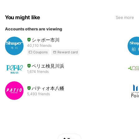
You might like
See more
Accounts others are viewing
シャポー市川
40,110 friends
Coupons
Reward card
ペリエ検見川浜
1,674 friends
パティオ本八幡
5,493 friends