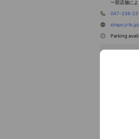
一部店舗によ
047-336-23
shapo.jrtk.j
Parking avail
〒272-0021
JR総武線 本