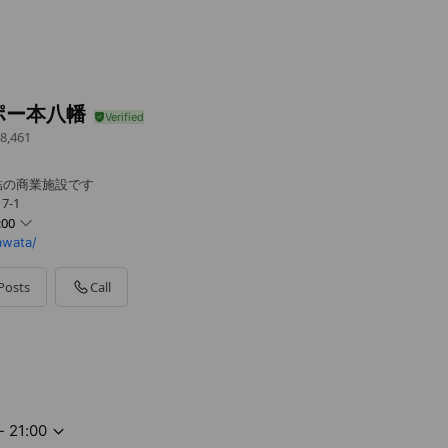
ポー本八幡
8,461
結の商業施設です
7-1
:00
awata/
Posts
Call
ます。祝日は20：30閉店となります。
- 21:00