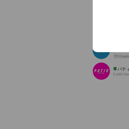
You might like
Accounts others ar
ペリ
1,674 frie
シャ
40,113 fr
Coupo
パテ
5,495 fri