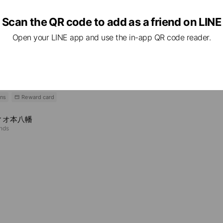
Scan the QR code to add as a friend on LINE
e viewing
Open your LINE app and use the in-app QR code reader.
エ検見川浜
nds
ポー市川
iends
ns
Reward card
ィオ本八幡
ends