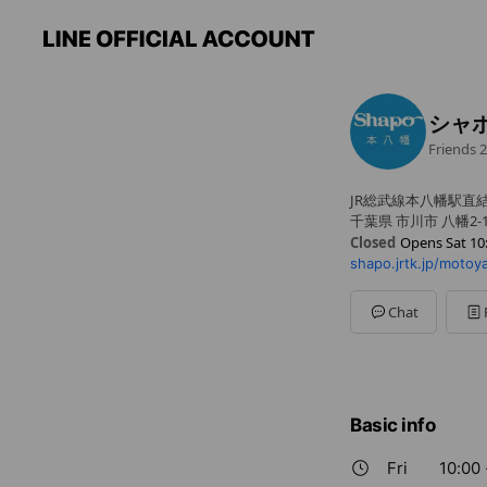
シャ
Friends
2
JR総武線本八幡駅直
千葉県 市川市 八幡2-1
Closed
Opens Sat 10
shapo.jrtk.jp/motoy
Sun
10:00 - 20:30
Mon
10:00 - 21:00
Tue
10:00 - 21:00
Chat
Wed
10:00 - 21:00
Thu
10:00 - 21:00
Fri
10:00 - 21:00
Sat
10:00 - 21:00
一部店舗により異なり
Basic info
Fri
10:00 