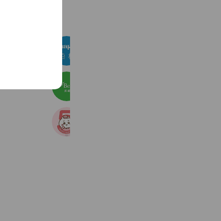
See more
シャポー船橋
66,316 friends
Coupons
Reward card
ビーンズ武蔵浦和
11,937 friends
Coupons
Reward card
ちいかわマーケット
5,917,246 friends