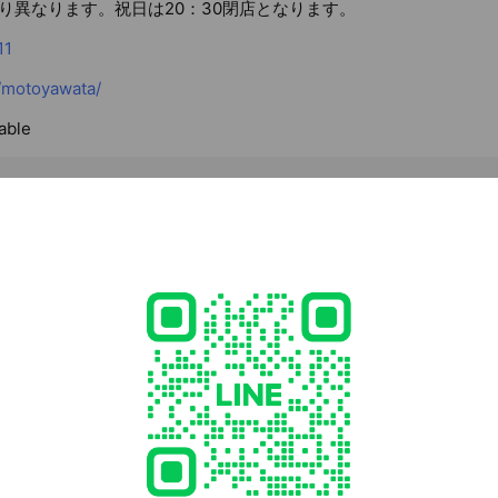
り異なります。祝日は20：30閉店となります。
11
p/motoyawata/
able
 千葉県 市川市 八幡2-17-1
八幡駅直結