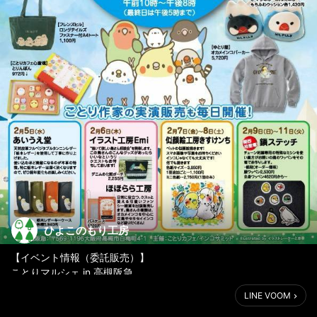
ひよこのもり工房
【イベント情報（委託販売）】
ことりマルシェ in 高槻阪急
2020/2/5（水）-11(火) 7日間
LINE VOOM
10:00～20:00(最終日17時まで)
高槻阪急 ２Fイベントステージ（最寄り駅 JR高槻駅・阪急高槻