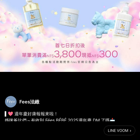
Fees法緻
▌💖 週年慶好康報報來啦！
媽咪爸比們～有收到 Fées BÉBÉ 2025週年慶 DM 了嗎📩
沒收到也別擔心，線上就能直接滑，所有週慶優惠不漏接 ✨
LINE VOOM
快來準備一下寶寶的必備清單🍼