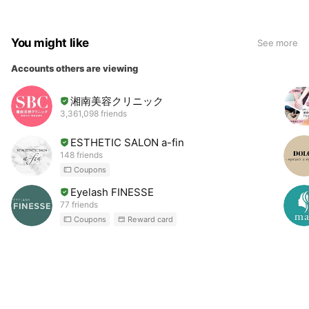
You might like
See more
Accounts others are viewing
湘南美容クリニック
3,361,098 friends
ESTHETIC SALON a-fin
148 friends
Coupons
Eyelash FINESSE
77 friends
Coupons
Reward card