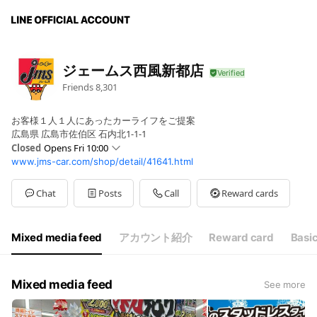
ジェームス西風新都店
Friends
8,301
お客様１人１人にあったカーライフをご提案
広島県 広島市佐伯区 石内北1-1-1
Closed
Opens Fri 10:00
www.jms-car.com/shop/detail/41641.html
Mon
10:00 - 19:30
Tue
Closed
Wed
10:00 - 19:30
Chat
Posts
Call
Reward cards
Thu
10:00 - 19:30
Fri
10:00 - 19:30
Sat
10:00 - 19:30
Mixed media feed
アカウント紹介
Reward card
Basic
Sun
10:00 - 19:30
10:00～19:30
Mixed media feed
See more