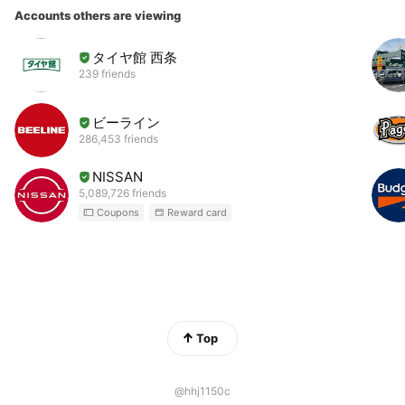
Accounts others are viewing
タイヤ館 西条
239 friends
ビーライン
286,453 friends
NISSAN
5,089,726 friends
Coupons
Reward card
Top
@hhj1150c