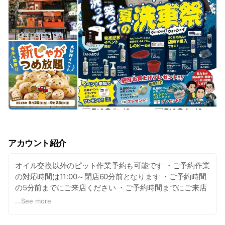
アカウント紹介
オイル交換以外のピット作業予約も可能です ・ご予約作業
の対応時間は11:00～閉店60分前となります ・ご予約時間
の5分前までにご来店ください ・ご予約時間までにご来店
いただけない場合は、作業に入るまでに待ち時間を頂く場
...
See more
合がございます ・予約状況によりご希望時間に沿えない場
合がございます ・ご来店時 ピット入庫状況により、ご予