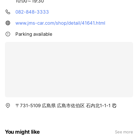
10:00～19:30
082-848-3333
www.jms-car.com/shop/detail/41641.html
Parking available
〒731-5109 広島県 広島市佐伯区 石内北1-1-1
You might like
See more