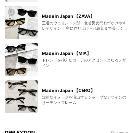
Made in Japan 【ZAVA】
王道のウェリントン型、老若男女問わずかけやす
いデザイン 丁寧に作り上げられ細部まで美しく、
顔に自然に馴染む絶妙なフィット感を実現してい
ます フレームにはアセテート素材を使用し、しっ
とりとした艶感と、上質さを感じさせる質感が特
徴です
Made in Japan 【MIA】
トレンドを抑えたコーデのアクセントとなるデザ
イン
Made in Japan 【CERO】
知的なイメージを演出するシャープなデザインの
サーモントフレーム
DEFLEXTION
See more