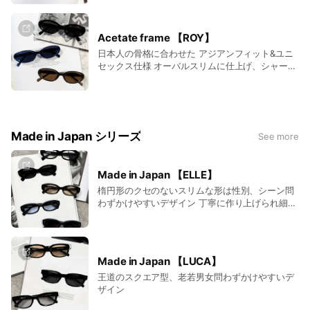
来の商品に比べ、１枚多く作られているので動き
が滑らかで緩くなりにくく衝撃にも強いのが特徴
的
Acetate frame 【ROY】
日本人の骨格に合わせた アジアンフィット&ユニ
セックス仕様 オーバルスリムに仕上げ、シャープ
過ぎず顔周りをスッキリ見せる上品でモードな1本
蝶番も従来の商品に比べ、１枚多く作られている
ので動きが滑らかで緩くなりにくく衝撃にも強い
のが特徴的
Made in Japan シリーズ
See more
Made in Japan 【ELLE】
楕円形のクセのないスリムな形は性別、シーン問
わずかけやすいデザイン 丁寧に作り上げられ細部
まで美しく、顔に自然に馴染む絶妙なフィット感
を実現しています フレームにはアセテート素材を
使用し、しっとりとした艶感と、上質さを感じさ
せる質感が特徴です
Made in Japan 【LUCA】
王道のスクエア型、老若男女問わずかけやすいデ
ザイン