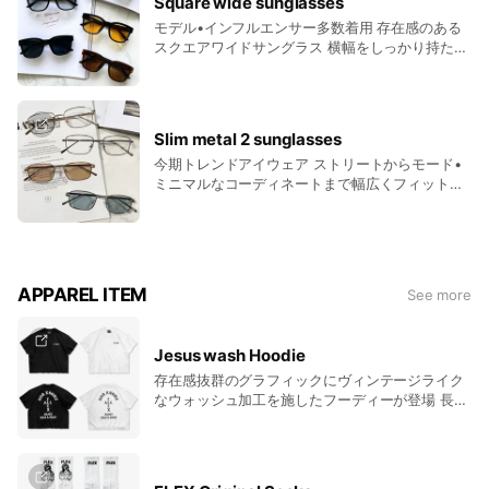
Square wide sunglasses
モデル•インフルエンサー多数着用 存在感のある
スクエアワイドサングラス 横幅をしっかり持たせ
たシルエットが 顔まわりに立体感を生み、掛ける
だけでコーディネートの主役になる一本
Slim metal 2 sunglasses
今期トレンドアイウェア ストリートからモード•
ミニマルなコーディネートまで幅広くフィットす
るアイテムです 顔型・性別を選びにくいバランス
で、コーディネートにエッジと抜け感をプラスす
る１本
APPAREL ITEM
See more
Jesus wash Hoodie
存在感抜群のグラフィックにヴィンテージライク
なウォッシュ加工を施したフーディーが登場 長年
着込んだかのようなフェード感を再現するため、
リブやフード部分にまで細かく加工を施し フロン
トには存在感のあるグラフィックを大胆に落とし
込み、袖にはロザリオモチーフのグラフィックを