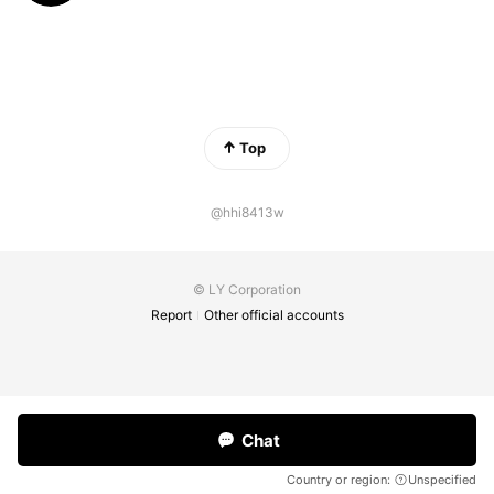
Top
@hhi8413w
© LY Corporation
Report
Other official accounts
Chat
Country or region:
Unspecified