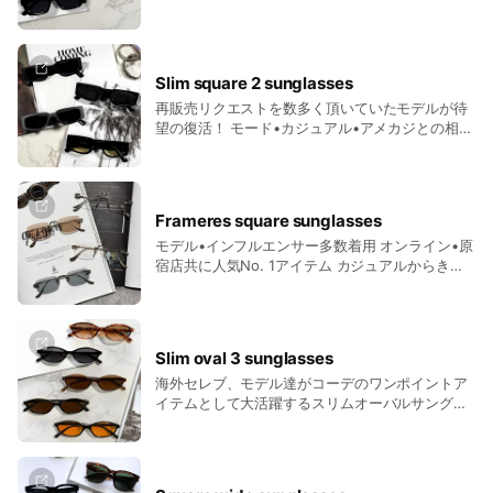
性はもちろんトレンドのY2Kスタイル、ストリー
（稲毛海浜公園内）
トコーデなど様々なスタイルにマッチするサング
ラスです
【出展エリア】
Slim square 2 sunglasses
Beach Market エリア
再販売リクエストを数多く頂いていたモデルが待
※入場無料
望の復活！ モード•カジュアル•アメカジとの相性
はもちろんトレンドのY2Kスタイル、ストリート
【アクセス】
コーデなど様々なスタイルにマッチするサングラ
JR総武線「稲毛駅」から約15分
スで
JR京葉線「稲毛海岸駅」から約10分
Frameres square sunglasses
モデル•インフルエンサー多数着用 オンライン•原
#稲毛海浜公園 #サングラスショップ #サングラスファッショ
宿店共に人気No. 1アイテム カジュアルからきれ
ン #サングラスコーデ #トレンドアクセサリー
いめ、モードなスタイルまで幅広くフィットする
アイテムです
Slim oval 3 sunglasses
海外セレブ、モデル達がコーデのワンポイントア
イテムとして大活躍するスリムオーバルサングラ
ス ビーチスタイル•カジュアル•ストリートなど
様々なスタイルにも合わせやすいトレンドデザイ
ン