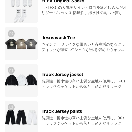
FLEX Original Socks
配置し、スタイリング時のサイドシルエットにも
【FLEX】の人気デザイン・ロゴを落とし込んだオ
アクセントをプラス 細部まで抜かりないデザイン
リジナルソックス 防風性、撥水性の高い上質な生
に仕上げ １枚でもコーディネートの主役になるア
地を使用し、 90sトラックジャケットから落とし
イテムに仕上げています。 １３オンス相当のミド
込んだリラックスフィットシルエットのトラック
ルウェイト生地を使用し、型崩れしにくくしっか
ジャージジャケット 胸元にはオールドイングリッ
りとした生地感 ドロップショルダー仕様で肩のラ
シュのブランドロゴ刺繡が、従来の物と比べパイ
インを落としたリラックス感のあるシルエット 程
Jesus wash Tee
ピング加工が追加されシンプル&スタイリッシュ
よくルーズなサイジングが抜け感を演出し、トレ
ヴィンテージライクな風合いと存在感のあるグラ
を体現 ストリート、カジュアル、スポーツMIXス
ンドライクなスタイリングをお楽しみいただけま
フィックが際立つTシャツが登場 強めのウォッシ
タイルはもちろん様々なスタイルに取り入れやす
す ストリート・カジュアル・ラグジュアリーなど
ュ加工を施すことで、長年着込んだかのようなリ
くアクティビティー、タウンユースとあらゆる場
様々なスタイルと合わせられアクティビティー、
アルなフェード感を表現 一点一点異なるような表
面で大活躍するトラックジャージは１着持ってい
タウンユースとあらゆる場面で大活躍する１着 ユ
情が、スタイリングに奥行きをプラス フロントに
れば重宝するアイテムです 軽やかな仕上がりで着
ニセックス商品なので男女問わずご着用可能 カッ
は存在感のあるグラフィックを大胆に落とし込み
心地も良く、袖口・裾はシャーリング仕様でスト
プルコーデやリンクコーデはもちろんプレゼント
Track Jersey jacket
シンプルなコーデでもしっかり主役になるデザイ
レスフリーな着用感 カラーは、定番のブラックと
などにもオススメなアイテム カラーはウォッシュ
防風性、撥水性の高い上質な生地を使用し、 90s
ンに仕上げています シルエットはボックスタイプ
ホワイト、新色のブラック×ホワイトを加えた3色
ブラック・ウォッシュネイビー・ウォッシュグレ
トラックジャケットから落とし込んだリラックス
を採用し、やや短丈に設計することでトレンド感
展開 メンズ・レディースともに着用できるユニセ
ーの３色展開
フィットシルエットのトラックジャージジャケッ
のあるバランス ワイドパンツやカーゴ、デニムと
ックスモデルなので カップルコーデ､友達同士の
ト
も相性が良く、自然とスタイルアップ効果も抜群
ペアコーデにおすすめなアイテム
程よくルーズなサイジングが抜け感を演出し、ト
レンドライクなスタイリングをお楽しみいただけ
Track Jersey pants
ます ストリート・カジュアル・モードなど幅広い
防風性、撥水性の高い上質な生地を使用し、90s
スタイルに対応し、タウンユースで活躍する１着
トラックジャケットから落とし込んだリラックス
ユニセックス商品なので男女問わずご着用可能 カ
フィットシルエットのトラックジャージパンツ オ
ップルコーデやリンクコーデはもちろんプレゼン