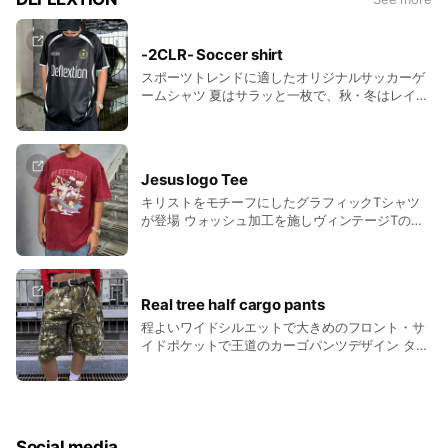
-2CLR- Soccer shirt
スポーツトレンドに適したオリジナルサッカーゲ
ームシャツ 夏はサラッと一枚で、秋・冬はレイヤ
ードスタイルなどオールシーズンご着用いただけ
ます
Jesus logo Tee
キリストをモチーフにしたグラフィックTシャツ
が登場 ウォッシュ加工を施しヴィンテージTのよ
うなトレンドライクなアイテム
Real tree half cargo pants
程よいワイドシルエットで大きめのフロント・サ
イドポケットで王道のカーゴパンツデザイン タウ
ンユースはもちろん、アウトドアやレジャーフェ
スなど幅広いシーンに活用しやすく 夏服はもちろ
んロンTやセーター、パーカーなどこれからの季
節にもご着用いただけます
Social media