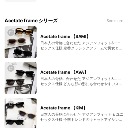
ールドイングリッシュのブランドロゴ刺繡、従来
トなどにもオススメなアイテム カラーはウォッシ
の物と比べパイピング加工が追加されシンプル&
ュブラック・ウォッシュベージュ・ウォッシュグ
スタイリッシュを体現 ストリート、カジュアル、
レーの３色展開
スポーツMIXスタイルはもちろん様々なスタイル
Acetate frame シリーズ
See more
に取り入れやすくアクティビティー、タウンユー
スとあらゆる場面で大活躍するトラックパンツは
１足持っていれば重宝するアイテムです 軽やかな
Acetate frame 【SAMI】
仕上がりで履き心地も良くウエストはゴムと紐で
フィットさせるイージー仕様 裾にはドローコード
日本人の骨格に合わせた アジアンフィット&ユニ
付きで調節可能 同シリーズのトラックジャージジ
セックス仕様 定番クラシックフレームで男女とも
ャケットとのセットアップはもちろん単体でも着
に人気なフレームの一つ 蝶番も従来の商品に比
回しができるアイテムです カラーは、定番のブラ
べ、１枚多く作られているので動きが滑らかで緩
ックとホワイト、新色のブラック×ホワイトを加
くなりにくく衝撃にも強いのが特徴的
えた3色展開 メンズ・レディースともに着用でき
Acetate frame 【AVA】
るユニセックスモデルなので カップルコーデ､友
日本人の骨格に合わせた アジアンフィット&ユニ
達同士のペアコーデにおすすめなアイテム
セックス仕様 どんな顔の形にも合わせやすいスク
エアフレーム 蝶番も従来の商品に比べ、１枚多く
作られているので動きが滑らかで緩くなりにくく
衝撃にも強いのが特徴的
Acetate frame 【KIM】
日本人の骨格に合わせた アジアンフィット & ユニ
セックス仕様 今季トレンドのキャットアイサング
ラスで男女ともに人気なフレームの一つ 蝶番も従