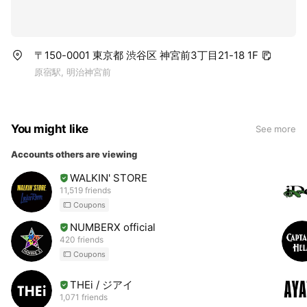
〒150-0001 東京都 渋谷区 神宮前3丁目21-18 1F
原宿駅, 明治神宮前
You might like
See more
Accounts others are viewing
WALKIN' STORE
11,519 friends
Coupons
NUMBERX official
420 friends
Coupons
THEi / ジアイ
1,071 friends