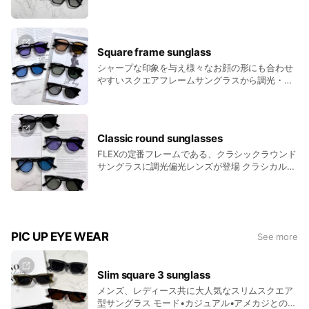
OCEAN PEOPLESならではのビーチブランド・ファッション・
リーズの中でも１番大きいフレーム・レンズなの
雑貨のセレクトショップや地元のキッチンカーが立ち並び
で小顔効果も高く男女ともに絶大な人気さを誇る
アイテム
音楽ファンはもちろん、海好き、夏フェス好きな方にもぴった
Square frame sunglass
りなフェスイベントとなっております🏖️
シャープな印象を与え様々なお顔の形にも合わせ
やすいスクエアフレームサングラスから調光・偏
光レンズ搭載サングラスが登場
-------------------------------------------------------------
--
Classic round sunglasses
FLEXの定番フレームである、クラシックラウンド
【開催日】
サングラスに調光偏光レンズが登場 クラシカルな
程よい大きさで男女問わず人気があり、シンプル
2026年7月5日(土) • 5日(日)
なデザインなので様々なスタイルに取り入れやす
い万能フレームです
【営業時間】
開場: Open11:00 Close20:00
PIC UP EYE WEAR
See more
開演: 12:00~
【会場】
Slim square 3 sunglass
千葉県千葉市美浜区高浜7-2-2
メンズ、レディース共に大人気なスリムスクエア
INAPO / SANSET BEACH PARK
型サングラス モード•カジュアル•アメカジとの相