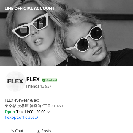
FLEX
Friends
13,937
FLEX eyewear & acc
東京都 渋谷区 神宮前3丁目21-18 1F
Open
Thu 11:00 - 20:00
flexopt.official.ec/
Sun
11:00 - 20:00
Mon
11:00 - 20:00
Tue
11:00 - 20:00
Chat
Posts