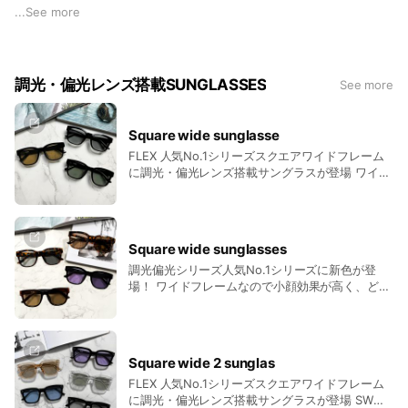
INAGE」にて
...
See more
OCEAN PEOPLES’2026 pool & beach festivalが今年も開催🏖️
そしてチケット不要の無料エリアにてFLEXが出展致します🕶️
調光・偏光レンズ搭載SUNGLASSES
See more
人気アイウェアはもちろん新作アイウェアやアクセサリーなど
をご用意しておりますので、皆様のご来場心よりお待ちしてお
Square wide sunglasse
ります🔥
FLEX 人気No.1シリーズスクエアワイドフレーム
に調光・偏光レンズ搭載サングラスが登場 ワイド
-------------------------------------------------------------
フレームなので小顔効果が高く、どんな顔の形に
も相性良くフィットし男性にも余裕のあるサイズ
--
なのでカップルコーデにも相性抜群
【 Ocean People Pool & Beach festival 】
Square wide sunglasses
調光偏光シリーズ人気No.1シリーズに新色が登
場！ ワイドフレームなので小顔効果が高く、どん
"Save The Beach , Save The Ocean"を
な顔の形にも相性良くフィットし男性にも余裕の
コンセプトに持つビーチカルチャーフェスティバル
あるサイズなのでカップルコーデにも相性抜群
国内でも珍しいプールとビーチを行き来できるリゾート施設
Square wide 2 sunglas
SUNSET BEACH PARK INAGE
FLEX 人気No.1シリーズスクエアワイドフレーム
に調光・偏光レンズ搭載サングラスが登場 SWシ