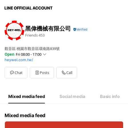
黑偉機械有限公司
Friends
453
觀音區 桃園市觀音區環南路839號
Open
Fri 08:00 - 17:00
heywel.com.tw/
Sun
Closed
Mon
08:00 - 17:00
Tue
08:00 - 17:00
Chat
Posts
Call
Wed
08:00 - 17:00
Thu
08:00 - 17:00
Fri
08:00 - 17:00
Sat
Closed
Mixed media feed
Social media
Basic info
Mixed media feed