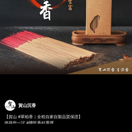
賀山沉香
【賀山 #翠柏香｜全程自家自製品質保證】
值得您一試 #國民香好選擇